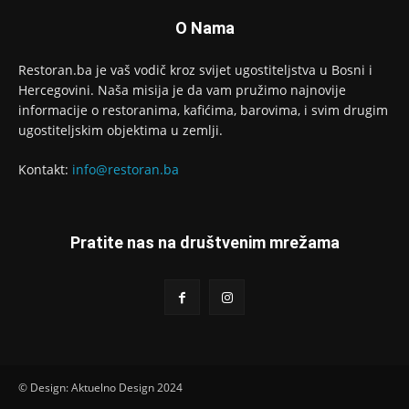
O Nama
Restoran.ba je vaš vodič kroz svijet ugostiteljstva u Bosni i
Hercegovini. Naša misija je da vam pružimo najnovije
informacije o restoranima, kafićima, barovima, i svim drugim
ugostiteljskim objektima u zemlji.
Kontakt:
info@restoran.ba
Pratite nas na društvenim mrežama
© Design: Aktuelno Design 2024