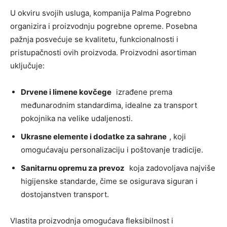
U okviru svojih usluga, kompanija Palma Pogrebno
organizira i proizvodnju pogrebne opreme. Posebna
pažnja posvećuje se kvalitetu, funkcionalnosti i
pristupačnosti ovih proizvoda. Proizvodni asortiman
uključuje:
Drvene i limene kovčege
izrađene prema
međunarodnim standardima, idealne za transport
pokojnika na velike udaljenosti.
Ukrasne elemente i dodatke za sahrane
, koji
omogućavaju personalizaciju i poštovanje tradicije.
Sanitarnu opremu za prevoz
koja zadovoljava najviše
higijenske standarde, čime se osigurava siguran i
dostojanstven transport.
Vlastita proizvodnja omogućava fleksibilnost i