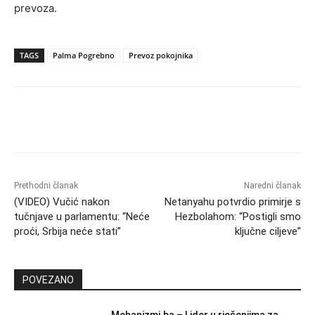
prevoza.
TAGS
Palma Pogrebno
Prevoz pokojnika
Prethodni članak
Naredni članak
(VIDEO) Vučić nakon
Netanyahu potvrdio primirje s
tučnjave u parlamentu: “Neće
Hezbolahom: “Postigli smo
proći, Srbija neće stati”
ključne ciljeve”
POVEZANO
Mehanizmi.ba – Lider u rješenjima za