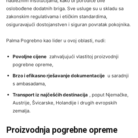
nadležnim institucijama, kako bi porodice bile
oslobođene dodatnih briga. Sve usluge su u skladu sa
zakonskim regulativama i etičkim standardima,
osiguravajući dostojanstven i siguran povratak pokojnika.
Palma Pogrebno kao lider u ovoj oblasti, nudi:
Povoljne cijene
zahvaljujući vlastitoj proizvodnji
pogrebne opreme,
Brzo i efikasno rješavanje dokumentacije
u saradnji
s ambasadama,
Transport iz najčešćih destinacija
, poput Njemačke,
Austrije, Švicarske, Holandije i drugih evropskih
zemalja.
Proizvodnja pogrebne opreme