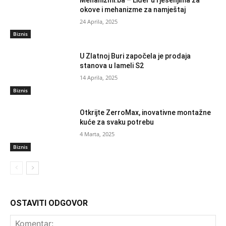
okove i mehanizme za namještaj
24 Aprila, 2025
Biznis
U Zlatnoj Buri započela je prodaja
stanova u lameli S2
14 Aprila, 2025
Biznis
Otkrijte ZerroMax, inovativne montažne
kuće za svaku potrebu
4 Marta, 2025
Biznis
OSTAVITI ODGOVOR