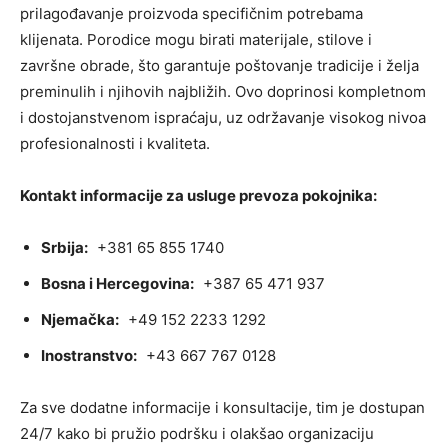
prilagođavanje proizvoda specifičnim potrebama
klijenata. Porodice mogu birati materijale, stilove i
završne obrade, što garantuje poštovanje tradicije i želja
preminulih i njihovih najbližih. Ovo doprinosi kompletnom
i dostojanstvenom ispraćaju, uz održavanje visokog nivoa
profesionalnosti i kvaliteta.
Kontakt informacije za usluge prevoza pokojnika:
Srbija:
+381 65 855 1740
Bosna i Hercegovina:
+387 65 471 937
Njemačka:
+49 152 2233 1292
Inostranstvo:
+43 667 767 0128
Za sve dodatne informacije i konsultacije, tim je dostupan
24/7 kako bi pružio podršku i olakšao organizaciju