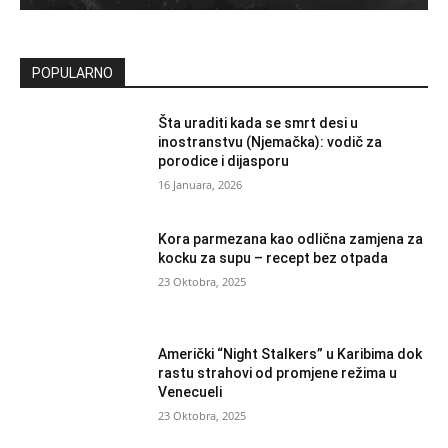
POPULARNO
Šta uraditi kada se smrt desi u
inostranstvu (Njemačka): vodič za
porodice i dijasporu
16 Januara, 2026
Kora parmezana kao odlična zamjena za
kocku za supu – recept bez otpada
23 Oktobra, 2025
Američki “Night Stalkers” u Karibima dok
rastu strahovi od promjene režima u
Venecueli
23 Oktobra, 2025