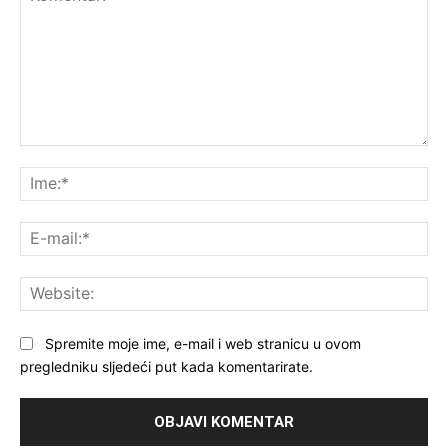
Komentar:
Ime
E-
mai
Web
Spremite moje ime, e-mail i web stranicu u ovom
pregledniku sljedeći put kada komentarirate.