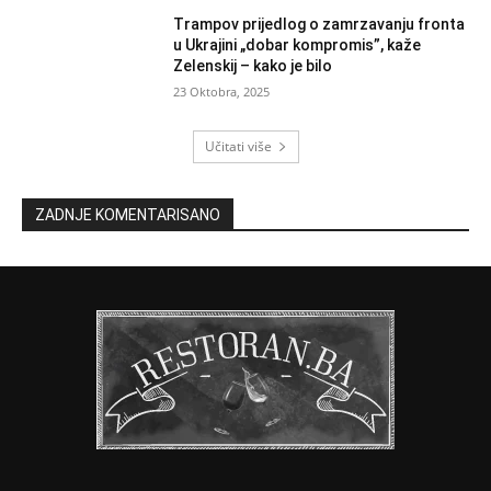
Trampov prijedlog o zamrzavanju fronta
u Ukrajini „dobar kompromis”, kaže
Zelenskij – kako je bilo
23 Oktobra, 2025
Učitati više
ZADNJE KOMENTARISANO