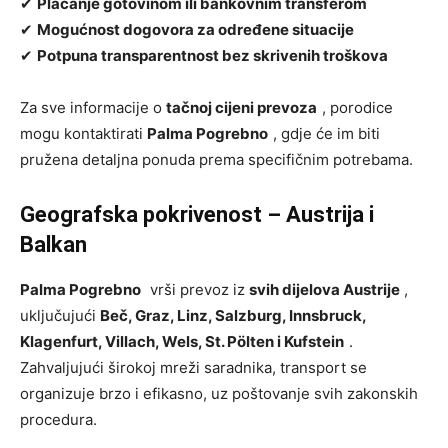
✔
Plaćanje gotovinom ili bankovnim transferom
✔
Mogućnost dogovora za određene situacije
✔
Potpuna transparentnost bez skrivenih troškova
Za sve informacije o
tačnoj cijeni prevoza
, porodice
mogu kontaktirati
Palma Pogrebno
, gdje će im biti
pružena detaljna ponuda prema specifičnim potrebama.
Geografska pokrivenost – Austrija i
Balkan
Palma Pogrebno
vrši prevoz iz
svih dijelova Austrije
,
uključujući
Beč, Graz, Linz, Salzburg, Innsbruck,
Klagenfurt, Villach, Wels, St. Pölten i Kufstein
.
Zahvaljujući širokoj mreži saradnika, transport se
organizuje brzo i efikasno, uz poštovanje svih zakonskih
procedura.