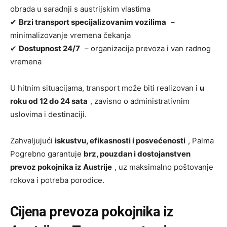
obrada u saradnji s austrijskim vlastima
✔
Brzi transport specijalizovanim vozilima
–
minimalizovanje vremena čekanja
✔
Dostupnost 24/7
– organizacija prevoza i van radnog
vremena
U hitnim situacijama, transport može biti realizovan i
u
roku od 12 do 24 sata
, zavisno o administrativnim
uslovima i destinaciji.
Zahvaljujući
iskustvu, efikasnosti i posvećenosti
, Palma
Pogrebno garantuje
brz, pouzdan i dostojanstven
prevoz pokojnika iz Austrije
, uz maksimalno poštovanje
rokova i potreba porodice.
Cijena prevoza pokojnika iz