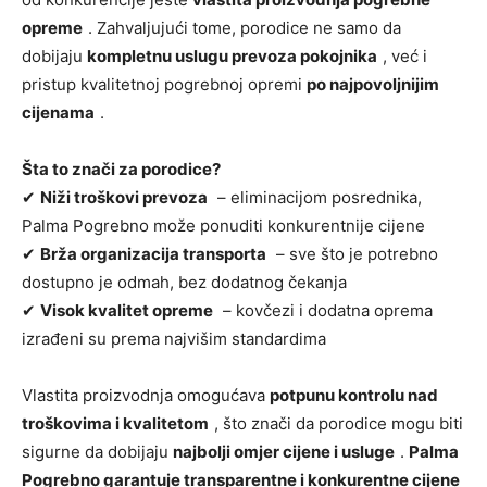
opreme
. Zahvaljujući tome, porodice ne samo da
dobijaju
kompletnu uslugu prevoza pokojnika
, već i
pristup kvalitetnoj pogrebnoj opremi
po najpovoljnijim
cijenama
.
Šta to znači za porodice?
✔
Niži troškovi prevoza
– eliminacijom posrednika,
Palma Pogrebno može ponuditi konkurentnije cijene
✔
Brža organizacija transporta
– sve što je potrebno
dostupno je odmah, bez dodatnog čekanja
✔
Visok kvalitet opreme
– kovčezi i dodatna oprema
izrađeni su prema najvišim standardima
Vlastita proizvodnja omogućava
potpunu kontrolu nad
troškovima i kvalitetom
, što znači da porodice mogu biti
sigurne da dobijaju
najbolji omjer cijene i usluge
.
Palma
Pogrebno garantuje transparentne i konkurentne cijene