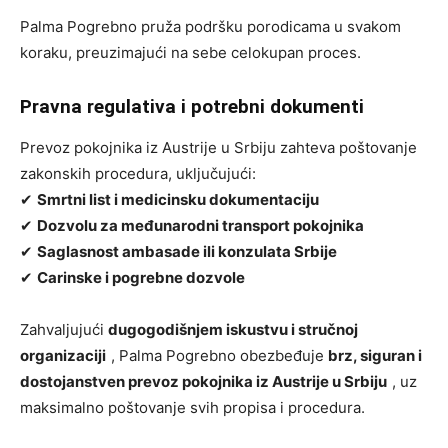
Palma Pogrebno pruža podršku porodicama u svakom
koraku, preuzimajući na sebe celokupan proces.
Pravna regulativa i potrebni dokumenti
Prevoz pokojnika iz Austrije u Srbiju zahteva poštovanje
zakonskih procedura, uključujući:
✔
Smrtni list i medicinsku dokumentaciju
✔
Dozvolu za međunarodni transport pokojnika
✔
Saglasnost ambasade ili konzulata Srbije
✔
Carinske i pogrebne dozvole
Zahvaljujući
dugogodišnjem iskustvu i stručnoj
organizaciji
, Palma Pogrebno obezbeđuje
brz, siguran i
dostojanstven prevoz pokojnika iz Austrije u Srbiju
, uz
maksimalno poštovanje svih propisa i procedura.