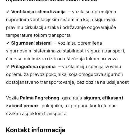
✔
Ventilacija i klimatizacija
– vozila su opremljena
naprednim ventilacijskim sistemima koji osiguravaju
pravilnu cirkulaciju zraka i održavanje odgovarajuće
temperature tokom transporta
✔
Sigurnosni sistemi
– vozila su opremljena
sigurnosnim sistemima za stabilnost i siguran transport,
čime se minimizira rizik od oštećenja tokom prevoza
✔
Prilagođena oprema
– vozila imaju specijalizovanu
opremu za prevoz pokojnika, koja omogućava sigurno i
dostojanstveno transportovanje, bez obzira na udaljenost
Vozila
Palma Pogrebnog
garantuju
siguran, efikasan i
zakonit prevoz
pokojnika, uz potpunu kontrolu nad
svakim aspektom transporta.
Kontakt informacije