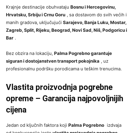
Krajnje destinacije obuhvataju
Bosnu i Hercegovinu,
Hrvatsku, Srbiju i Crnu Goru
, sa dostavom do svih većih i
manih gradova, uključujući
Sarajevo, Banja Luku, Mostar,
Zagreb, Split, Rijeku, Beograd, Novi Sad, Niš, Podgoricu i
Bar
.
Bez obzira na lokaciju,
Palma Pogrebno garantuje
siguran i dostojanstven transport pokojnika
, uz
profesionalnu podršku porodicama u teškim trenucima.
Vlastita proizvodnja pogrebne
opreme – Garancija najpovoljnijih
cijena
Jedan od ključnih faktora koji
Palma Pogrebno
izdvaja
od konkurencije jeste
vlastita proizvodnja pogrebne