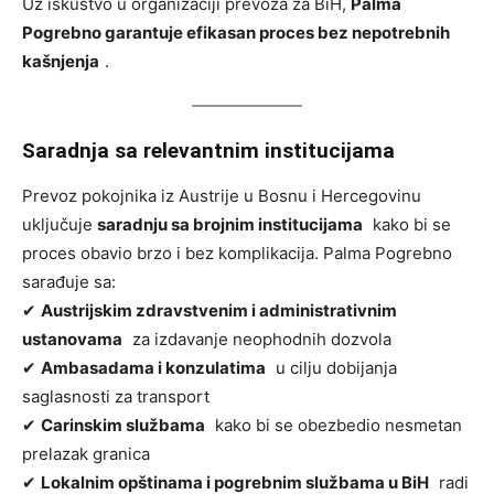
Uz iskustvo u organizaciji prevoza za BiH,
Palma
Pogrebno garantuje efikasan proces bez nepotrebnih
kašnjenja
.
Saradnja sa relevantnim institucijama
Prevoz pokojnika iz Austrije u Bosnu i Hercegovinu
uključuje
saradnju sa brojnim institucijama
kako bi se
proces obavio brzo i bez komplikacija. Palma Pogrebno
sarađuje sa:
✔
Austrijskim zdravstvenim i administrativnim
ustanovama
za izdavanje neophodnih dozvola
✔
Ambasadama i konzulatima
u cilju dobijanja
saglasnosti za transport
✔
Carinskim službama
kako bi se obezbedio nesmetan
prelazak granica
✔
Lokalnim opštinama i pogrebnim službama u BiH
radi