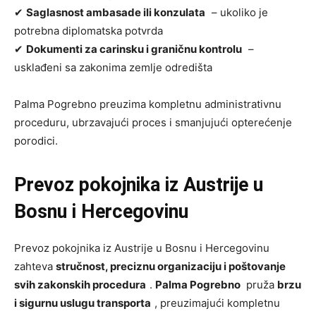
✔
Saglasnost ambasade ili konzulata
– ukoliko je
potrebna diplomatska potvrda
✔
Dokumenti za carinsku i graničnu kontrolu
–
usklađeni sa zakonima zemlje odredišta
Palma Pogrebno preuzima kompletnu administrativnu
proceduru, ubrzavajući proces i smanjujući opterećenje
porodici.
Prevoz pokojnika iz Austrije u
Bosnu i Hercegovinu
Prevoz pokojnika iz Austrije u Bosnu i Hercegovinu
zahteva
stručnost, preciznu organizaciju i poštovanje
svih zakonskih procedura
.
Palma Pogrebno
pruža
brzu
i sigurnu uslugu transporta
, preuzimajući kompletnu