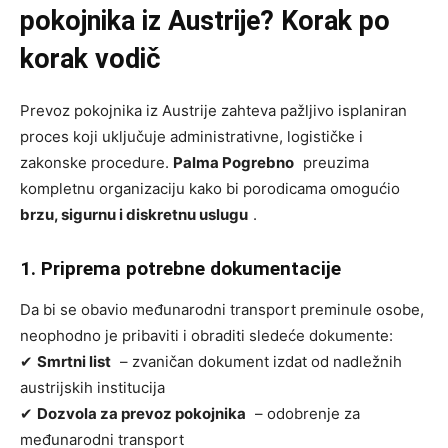
pokojnika iz Austrije? Korak po
korak vodič
Prevoz pokojnika iz Austrije zahteva pažljivo isplaniran
proces koji uključuje administrativne, logističke i
zakonske procedure.
Palma Pogrebno
preuzima
kompletnu organizaciju kako bi porodicama omogućio
brzu, sigurnu i diskretnu uslugu
.
1. Priprema potrebne dokumentacije
Da bi se obavio međunarodni transport preminule osobe,
neophodno je pribaviti i obraditi sledeće dokumente:
✔
Smrtni list
– zvaničan dokument izdat od nadležnih
austrijskih institucija
✔
Dozvola za prevoz pokojnika
– odobrenje za
međunarodni transport