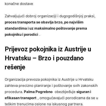
konačne dostave
Zahvaljujući dobroj organizaciji i dugogodišnjoj praksi,
proces transporta se obavlja brzo, po najvišim
standardima i uz maksimalno poštovanje prema
pokojniku i porodici
.
Prijevoz pokojnika iz Austrije u
Hrvatsku – Brzo i pouzdano
rešenje
Organizacija prevoza pokojnika iz Austrije u Hrvatsku
zahteva precizno planiranje i poštovanje svih zakonskih
procedura.
Palma Pogrebno
obezbjeđuje
siguran i
efikasan transport
, omogućavajući porodicama da se u
teškim trenucima oslone na iskusnog partnera.