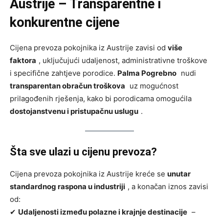
Austrije – Transparentne i
konkurentne cijene
Cijena prevoza pokojnika iz Austrije zavisi od
više
faktora
, uključujući udaljenost, administrativne troškove
i specifične zahtjeve porodice.
Palma Pogrebno
nudi
transparentan obračun troškova
uz mogućnost
prilagođenih rješenja, kako bi porodicama omogućila
dostojanstvenu i pristupačnu uslugu
.
Šta sve ulazi u cijenu prevoza?
Cijena prevoza pokojnika iz Austrije kreće se
unutar
standardnog raspona u industriji
, a konačan iznos zavisi
od:
✔
Udaljenosti između polazne i krajnje destinacije
–