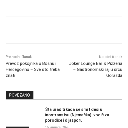
Prethodni članak
Naredni članak
Prevoz pokojnika u Bosnu i
Joker Lounge Bar & Pizzeria
Hercegovinu – Sve što treba
– Gastronomski raj u srcu
znati
Goražda
POVEZANO
Šta uraditi kada se smrt desi u
inostranstvu (Njemačka): vodič za
porodice i dijasporu
16 Januara, 2026