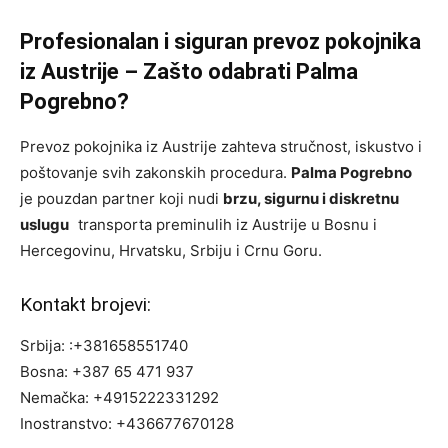
Profesionalan i siguran prevoz pokojnika
iz Austrije – Zašto odabrati Palma
Pogrebno?
Prevoz pokojnika iz Austrije zahteva stručnost, iskustvo i
poštovanje svih zakonskih procedura.
Palma Pogrebno
je pouzdan partner koji nudi
brzu, sigurnu i diskretnu
uslugu
transporta preminulih iz Austrije u Bosnu i
Hercegovinu, Hrvatsku, Srbiju i Crnu Goru.
Kontakt brojevi:
Srbija: :+381658551740
Bosna: +387 65 471 937
Nemačka: +4915222331292
Inostranstvo: +436677670128