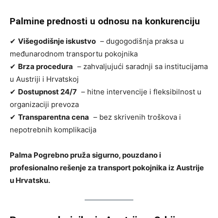
Palmine prednosti u odnosu na konkurenciju
✔
Višegodišnje iskustvo
– dugogodišnja praksa u
međunarodnom transportu pokojnika
✔
Brza procedura
– zahvaljujući saradnji sa institucijama
u Austriji i Hrvatskoj
✔
Dostupnost 24/7
– hitne intervencije i fleksibilnost u
organizaciji prevoza
✔
Transparentna cena
– bez skrivenih troškova i
nepotrebnih komplikacija
Palma Pogrebno pruža sigurno, pouzdano i
profesionalno rešenje za transport pokojnika iz Austrije
u Hrvatsku.