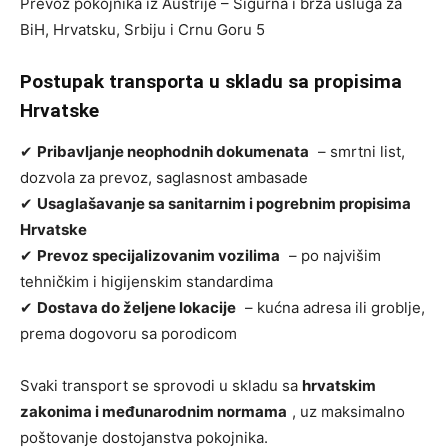
Prevoz pokojnika iz Austrije – Sigurna i brza usluga za
BiH, Hrvatsku, Srbiju i Crnu Goru 5
Postupak transporta u skladu sa propisima
Hrvatske
✔
Pribavljanje neophodnih dokumenata
– smrtni list,
dozvola za prevoz, saglasnost ambasade
✔
Usaglašavanje sa sanitarnim i pogrebnim propisima
Hrvatske
✔
Prevoz specijalizovanim vozilima
– po najvišim
tehničkim i higijenskim standardima
✔
Dostava do željene lokacije
– kućna adresa ili groblje,
prema dogovoru sa porodicom
Svaki transport se sprovodi u skladu sa
hrvatskim
zakonima i međunarodnim normama
, uz maksimalno
poštovanje dostojanstva pokojnika.