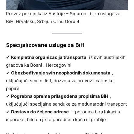
Prevoz pokojnika iz Austrije – Sigurna i brza usluga za
BiH, Hrvatsku, Srbiju i Crnu Goru 4
Specijalizovane usluge za BiH
✔
Kompletna organizacija transporta
iz svih austrijskih
gradova ka Bosni i Hercegovini
✔
Obezbeđivanje svih neophodnih dokumenata
,
uključujući smrtni list, dozvolu za prevoz i carinske
papire
✔
Pogrebna oprema prilagođena propisima BiH
,
uključujući specijalne sanduke za međunarodni transport
✔
Dostava do željene adrese
– porodica bira lokaciju
isporuke, bilo da je to porodična kuća ili groblje