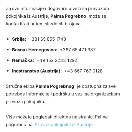
Za sve informacije i dogovore u vezi sa prevozom
pokojnika iz Austrije,
Palma Pogrebno
može se
kontaktirati putem sljedećih brojeva:
Srbija:
+381 65 855 1740
Bosna i Hercegovina:
+387 65 471 937
Nemačka:
+49 152 2233 1292
Inostranstvo (Austrija):
+43 667 767 0128
Stručna ekipa
Palma Pogrebnog
je dostupna za sve
potrebne informacije i podršku u vezi sa organizacijom
prevoza pokojnika.
Više možete pogledati direktno na stranici Palme
pogrebno na:
Prevoz pokojnika iz Austrije