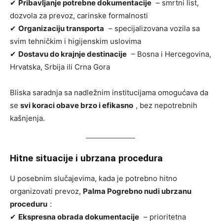
✔
Pribavljanje potrebne dokumentacije
– smrtni list,
dozvola za prevoz, carinske formalnosti
✔
Organizaciju transporta
– specijalizovana vozila sa
svim tehničkim i higijenskim uslovima
✔
Dostavu do krajnje destinacije
– Bosna i Hercegovina,
Hrvatska, Srbija ili Crna Gora
Bliska saradnja sa nadležnim institucijama omogućava da
se
svi koraci obave brzo i efikasno
, bez nepotrebnih
kašnjenja.
Hitne situacije i ubrzana procedura
U posebnim slučajevima, kada je potrebno hitno
organizovati prevoz,
Palma Pogrebno nudi ubrzanu
proceduru
:
✔
Ekspresna obrada dokumentacije
– prioritetna