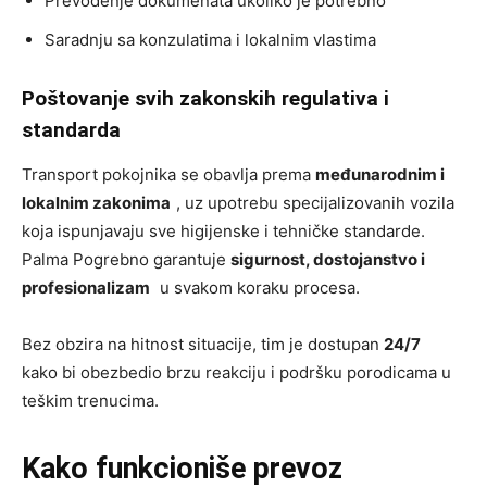
Prevođenje dokumenata ukoliko je potrebno
Saradnju sa konzulatima i lokalnim vlastima
Poštovanje svih zakonskih regulativa i
standarda
Transport pokojnika se obavlja prema
međunarodnim i
lokalnim zakonima
, uz upotrebu specijalizovanih vozila
koja ispunjavaju sve higijenske i tehničke standarde.
Palma Pogrebno garantuje
sigurnost, dostojanstvo i
profesionalizam
u svakom koraku procesa.
Bez obzira na hitnost situacije, tim je dostupan
24/7
kako bi obezbedio brzu reakciju i podršku porodicama u
teškim trenucima.
Kako funkcioniše prevoz