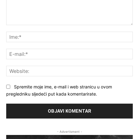
Komentar:
Ime
E-
mai
Web
Spremite moje ime, e-mail i web stranicu u ovom
pregledniku sljedeći put kada komentarirate.
- Advertisment -