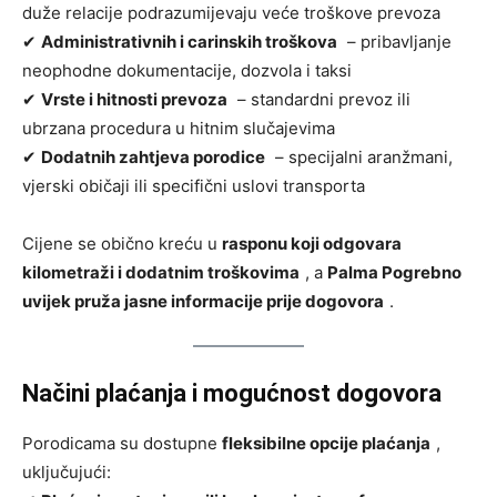
duže relacije podrazumijevaju veće troškove prevoza
✔
Administrativnih i carinskih troškova
– pribavljanje
neophodne dokumentacije, dozvola i taksi
✔
Vrste i hitnosti prevoza
– standardni prevoz ili
ubrzana procedura u hitnim slučajevima
✔
Dodatnih zahtjeva porodice
– specijalni aranžmani,
vjerski običaji ili specifični uslovi transporta
Cijene se obično kreću u
rasponu koji odgovara
kilometraži i dodatnim troškovima
, a
Palma Pogrebno
uvijek pruža jasne informacije prije dogovora
.
Načini plaćanja i mogućnost dogovora
Porodicama su dostupne
fleksibilne opcije plaćanja
,
uključujući: