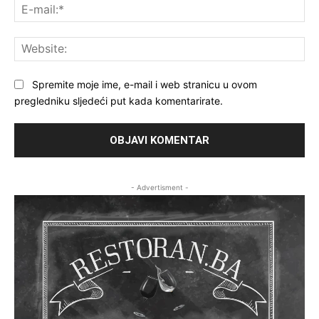
E-
mai
Web
Spremite moje ime, e-mail i web stranicu u ovom
pregledniku sljedeći put kada komentarirate.
- Advertisment -