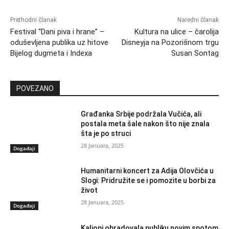
Prethodni članak
Naredni članak
Festival “Dani piva i hrane” –
Kultura na ulice – čarolija
oduševljena publika uz hitove
Disneyja na Pozorišnom trgu
Bijelog dugmeta i Indexa
Susan Sontag
POVEZANO
Građanka Srbije podržala Vučića, ali
postala meta šale nakon što nije znala
šta je po struci
28 Januara, 2025
Događaji
Humanitarni koncert za Adija Olovčića u
Slogi: Pridružite se i pomozite u borbi za
život
28 Januara, 2025
Događaji
Kaliopi obradovala publiku novim spotom