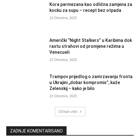
Kora parmezana kao odlična zamjena za
kocku za supu – recept bez otpada
23 Oktobra, 2025
Američki “Night Stalkers” u Karibima dok
rastu strahovi od promjene režima u
Venecueli
23 Oktobra, 2025
Trampov prijedlog o zamrzavanju fronta
u Ukrajini „dobar kompromis”, kaže
Zelenskij – kako je bilo
23 Oktobra, 2025
Učitati više
ZADNJE KOMENTARISANO