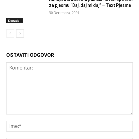
za pjesmu “Daj, daj mi daj” – Text Pjesme
30 Decembra, 2024
Događaji
OSTAVITI ODGOVOR
Komentar:
Ime