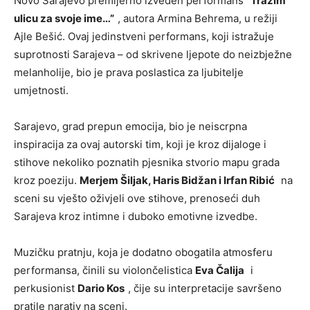
Novo Sarajevo premijerno izveden performans
“Tražim
ulicu za svoje ime…”
, autora Armina Behrema, u režiji
Ajle Bešić. Ovaj jedinstveni performans, koji istražuje
suprotnosti Sarajeva – od skrivene ljepote do neizbježne
melanholije, bio je prava poslastica za ljubitelje
umjetnosti.
Sarajevo, grad prepun emocija, bio je neiscrpna
inspiracija za ovaj autorski tim, koji je kroz dijaloge i
stihove nekoliko poznatih pjesnika stvorio mapu grada
kroz poeziju.
Merjem Šiljak, Haris Bidžan i Irfan Ribić
na
sceni su vješto oživjeli ove stihove, prenoseći duh
Sarajeva kroz intimne i duboko emotivne izvedbe.
Muzičku pratnju, koja je dodatno obogatila atmosferu
performansa, činili su violončelistica
Eva Čalija
i
perkusionist
Dario Kos
, čije su interpretacije savršeno
pratile narativ na sceni.