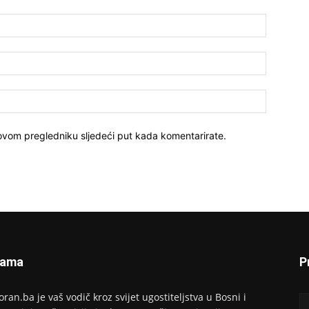
Ime:*
E-
mail:*
Website:
 ovom pregledniku sljedeći put kada komentarirate.
Nama
P
oran.ba je vaš vodič kroz svijet ugostiteljstva u Bosni i