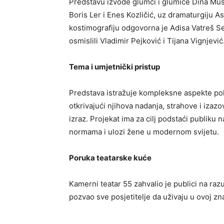
Predstavu izvode glumci i glumice Dina Muša
Boris Ler i Enes Kozličić, uz dramaturgiju A
kostimografiju odgovorna je Adisa Vatreš 
osmislili Vladimir Pejković i Tijana Vignjević
Tema i umjetnički pristup
Predstava istražuje kompleksne aspekte po
otkrivajući njihova nadanja, strahove i izazo
izraz. Projekat ima za cilj podstaći publiku 
normama i ulozi žene u modernom svijetu.
Poruka teatarske kuće
Kamerni teatar 55 zahvalio je publici na ra
pozvao sve posjetitelje da uživaju u ovoj zna