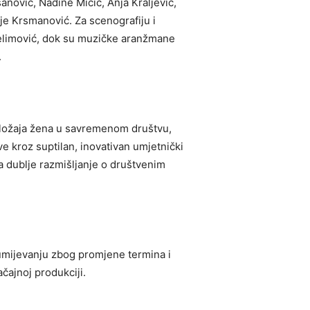
nović, Nadine Mičić, Anja Kraljević,
sje Krsmanović. Za scenografiju i
Selimović, dok su muzičke aranžmane
.
ložaja žena u savremenom društvu,
ve kroz suptilan, inovativan umjetnički
na dublje razmišljanje o društvenim
zumijevanju zbog promjene termina i
čajnoj produkciji.