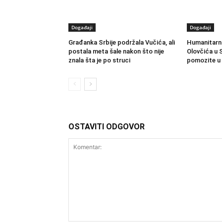
Događaji
Događaji
Građanka Srbije podržala Vučića, ali
Humanitarni
postala meta šale nakon što nije
Olovčića u S
znala šta je po struci
pomozite u 
OSTAVITI ODGOVOR