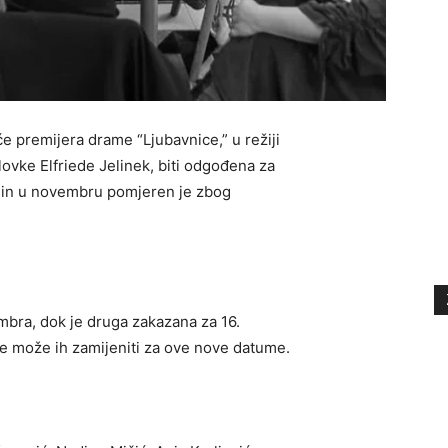
će premijera drame “Ljubavnice,” u režiji
ovke Elfriede Jelinek, biti odgođena za
rmin u novembru pomjeren je zbog
mbra, dok je druga zakazana za 16.
ce može ih zamijeniti za ove nove datume.