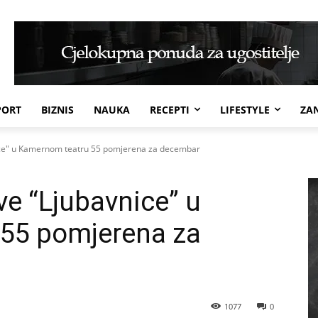
PORT
BIZNIS
NAUKA
RECEPTI
LIFESTYLE
ZAN
ice" u Kamernom teatru 55 pomjerena za decembar
ve “Ljubavnice” u
55 pomjerena za
1077
0