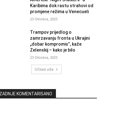
Karibima dok rastu strahovi od
promjene režima u Venecueli
23 Oktobra, 2025
Trampov prijedlog o
zamrzavanju fronta u Ukrajini
„dobar kompromis”, kaže
Zelenskij – kako je bilo
23 Oktobra, 2025
Učitati više
ZADNJE KOMENTARISANO