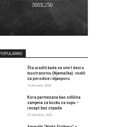
POPULARNO
Šta uraditi kada se smrt desi u
inostranstvu (Njemačka): vodič
za porodice i dijasporu
16 Januara, 2026
Kora parmezana kao odlična
zamjena za kocku za supu –
recept bez otpada
23 Oktobra, 2025
Američki “Night Stalkers” u