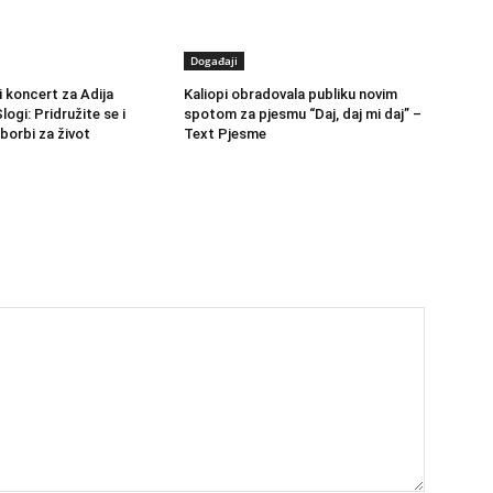
Događaji
 koncert za Adija
Kaliopi obradovala publiku novim
logi: Pridružite se i
spotom za pjesmu “Daj, daj mi daj” –
borbi za život
Text Pjesme