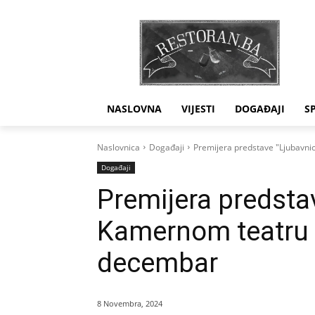
NASLOVNA
VIJESTI
DOGAĐAJI
S
Naslovnica
Događaji
Premijera predstave "Ljubavn
Događaji
Premijera predsta
Kamernom teatru 
decembar
8 Novembra, 2024