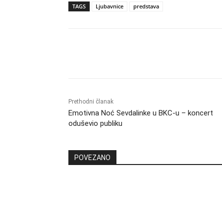
TAGS
Ljubavnice
predstava
Dijeliti
Prethodni članak
Emotivna Noć Sevdalinke u BKC-u – koncert
oduševio publiku
POVEZANO