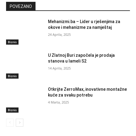
POVEZANO
Mehanizmi.ba – Lider u rješenjima za
okove i mehanizme za namještaj
24 Aprila, 2025
Biznis
U Zlatnoj Buri započela je prodaja
stanova u lameli S2
14 Aprila, 2025
Biznis
Otkrijte ZerroMax, inovativne montažne
kuće za svaku potrebu
4 Marta, 2025
Biznis