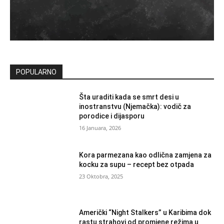
POPULARNO
Šta uraditi kada se smrt desi u
inostranstvu (Njemačka): vodič za
porodice i dijasporu
16 Januara, 2026
Kora parmezana kao odlična zamjena za
kocku za supu – recept bez otpada
23 Oktobra, 2025
Američki “Night Stalkers” u Karibima dok
rastu strahovi od promjene režima u