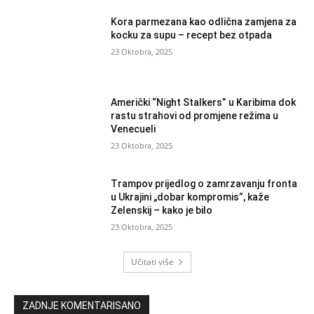
Kora parmezana kao odlična zamjena za
kocku za supu – recept bez otpada
23 Oktobra, 2025
Američki “Night Stalkers” u Karibima dok
rastu strahovi od promjene režima u
Venecueli
23 Oktobra, 2025
Trampov prijedlog o zamrzavanju fronta
u Ukrajini „dobar kompromis”, kaže
Zelenskij – kako je bilo
23 Oktobra, 2025
Učitati više
ZADNJE KOMENTARISANO