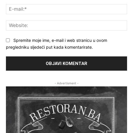
E-
mai
Web
Spremite moje ime, e-mail i web stranicu u ovom
pregledniku sljedeći put kada komentarirate.
- Advertisment -