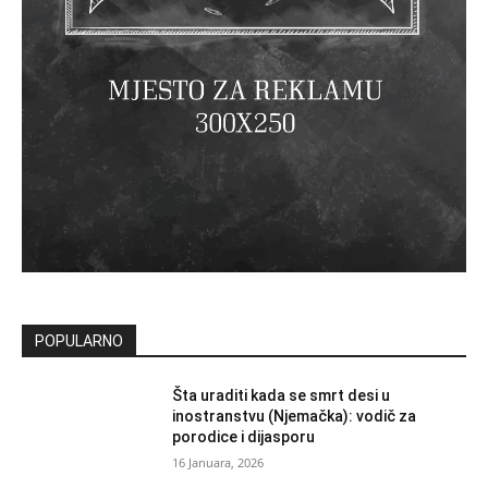
POPULARNO
Šta uraditi kada se smrt desi u
inostranstvu (Njemačka): vodič za
porodice i dijasporu
16 Januara, 2026