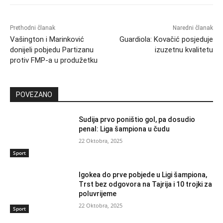
Prethodni članak
Naredni članak
Vašington i Marinković
Guardiola: Kovačić posjeduje
donijeli pobjedu Partizanu
izuzetnu kvalitetu
protiv FMP-a u produžetku
POVEZANO
Sudija prvo poništio gol, pa dosudio
penal: Liga šampiona u čudu
22 Oktobra, 2025
Sport
Igokea do prve pobjede u Ligi šampiona,
Trst bez odgovora na Tajrija i 10 trojki za
poluvrijeme
22 Oktobra, 2025
Sport