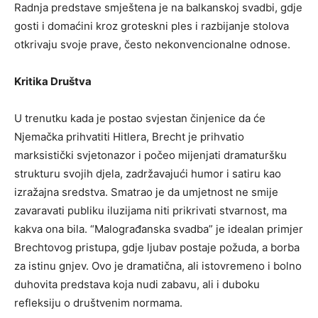
Radnja predstave smještena je na balkanskoj svadbi, gdje
gosti i domaćini kroz groteskni ples i razbijanje stolova
otkrivaju svoje prave, često nekonvencionalne odnose.
Kritika Društva
U trenutku kada je postao svjestan činjenice da će
Njemačka prihvatiti Hitlera, Brecht je prihvatio
marksistički svjetonazor i počeo mijenjati dramaturšku
strukturu svojih djela, zadržavajući humor i satiru kao
izražajna sredstva. Smatrao je da umjetnost ne smije
zavaravati publiku iluzijama niti prikrivati stvarnost, ma
kakva ona bila. “Malograđanska svadba” je idealan primjer
Brechtovog pristupa, gdje ljubav postaje požuda, a borba
za istinu gnjev. Ovo je dramatična, ali istovremeno i bolno
duhovita predstava koja nudi zabavu, ali i duboku
refleksiju o društvenim normama.