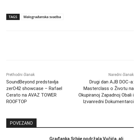
TAGS
Malograđanska svadba
Prethodni članak
Naredni članak
SoundBeyond predstavlja
Drugi dan AJB DOC-a:
zerO42 showcase – Rafael
Masterclass o Životu na
Cerato na AVAZ TOWER
Okupiranoj Zapadnoj Obali i
ROOFTOP
Izvanredni Dokumentarci
POVEZANO
Građanka Srbije podržala Vučića, ali