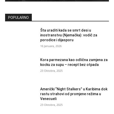
POPULARNO
Šta uraditi kada se smrt desi u
inostranstvu (Njemačka): vodič za
porodice i dijasporu
16 Januara, 2026
Kora parmezana kao odlična zamjena za
kocku za supu – recept bez otpada
23 Oktobra, 2025
Američki “Night Stalkers” u Karibima dok
rastu strahovi od promjene režima u
Venecueli
23 Oktobra, 2025