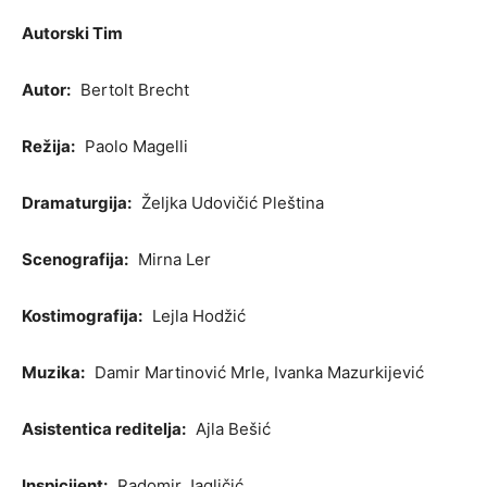
Autorski Tim
Autor:
Bertolt Brecht
Režija:
Paolo Magelli
Dramaturgija:
Željka Udovičić Pleština
Scenografija:
Mirna Ler
Kostimografija:
Lejla Hodžić
Muzika:
Damir Martinović Mrle, Ivanka Mazurkijević
Asistentica reditelja:
Ajla Bešić
Inspicijent:
Radomir Jagličić