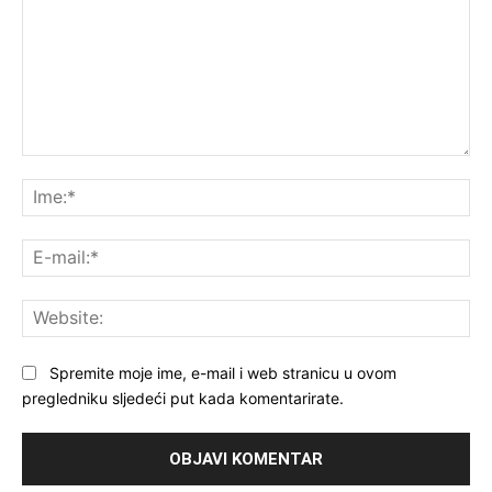
Komentar:
Ime
E-
mai
Web
Spremite moje ime, e-mail i web stranicu u ovom
pregledniku sljedeći put kada komentarirate.