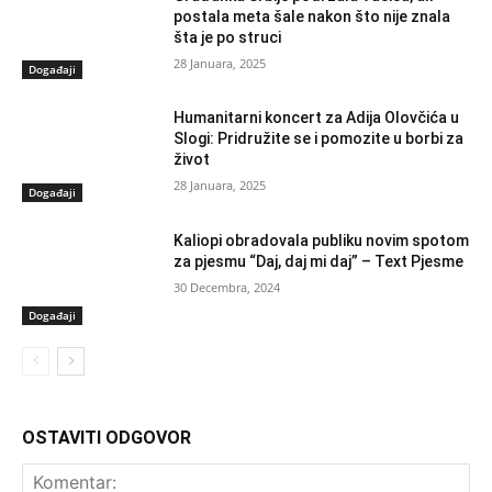
postala meta šale nakon što nije znala
šta je po struci
28 Januara, 2025
Događaji
Humanitarni koncert za Adija Olovčića u
Slogi: Pridružite se i pomozite u borbi za
život
28 Januara, 2025
Događaji
Kaliopi obradovala publiku novim spotom
za pjesmu “Daj, daj mi daj” – Text Pjesme
30 Decembra, 2024
Događaji
OSTAVITI ODGOVOR