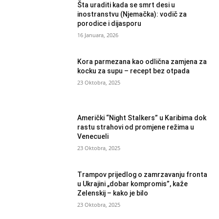
Šta uraditi kada se smrt desi u
inostranstvu (Njemačka): vodič za
porodice i dijasporu
16 Januara, 2026
Kora parmezana kao odlična zamjena za
kocku za supu – recept bez otpada
23 Oktobra, 2025
Američki “Night Stalkers” u Karibima dok
rastu strahovi od promjene režima u
Venecueli
23 Oktobra, 2025
Trampov prijedlog o zamrzavanju fronta
u Ukrajini „dobar kompromis”, kaže
Zelenskij – kako je bilo
23 Oktobra, 2025