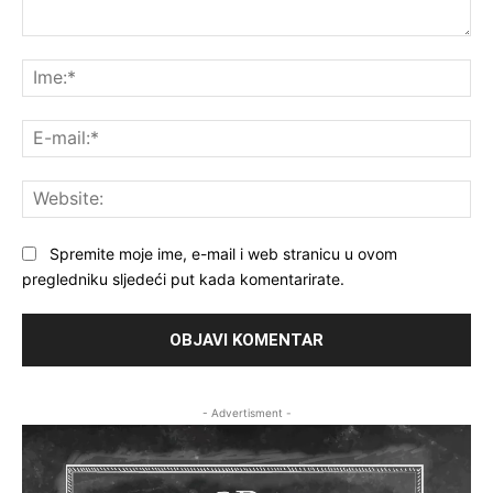
Komentar:
Ime
E-
mai
Web
Spremite moje ime, e-mail i web stranicu u ovom
pregledniku sljedeći put kada komentarirate.
- Advertisment -