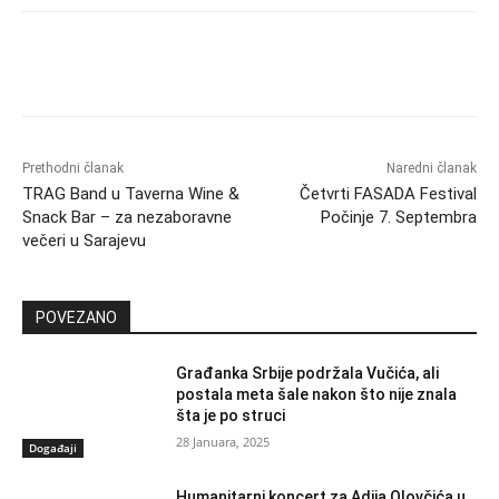
Prethodni članak
Naredni članak
TRAG Band u Taverna Wine &
Četvrti FASADA Festival
Snack Bar – za nezaboravne
Počinje 7. Septembra
večeri u Sarajevu
POVEZANO
Građanka Srbije podržala Vučića, ali
postala meta šale nakon što nije znala
šta je po struci
28 Januara, 2025
Događaji
Humanitarni koncert za Adija Olovčića u