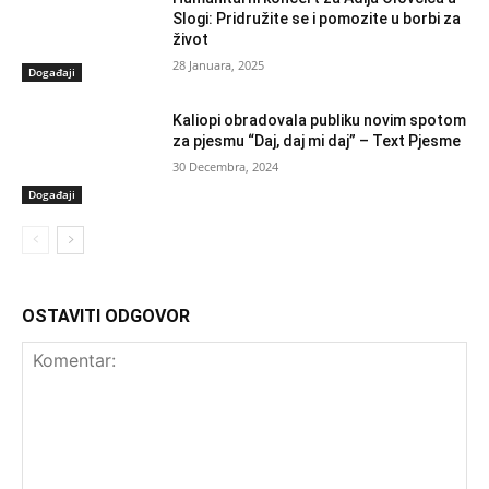
Slogi: Pridružite se i pomozite u borbi za
život
28 Januara, 2025
Događaji
Kaliopi obradovala publiku novim spotom
za pjesmu “Daj, daj mi daj” – Text Pjesme
30 Decembra, 2024
Događaji
OSTAVITI ODGOVOR