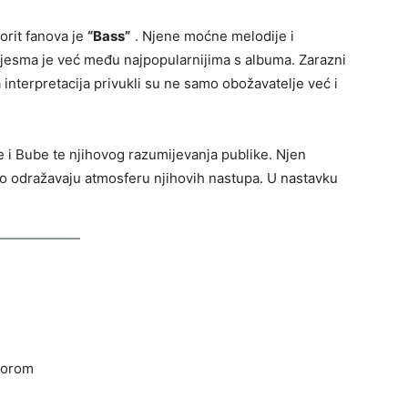
orit fanova je
“Bass”
. Njene moćne melodije i
a pjesma je već među najpopularnijima s albuma. Zarazni
a interpretacija privukli su ne samo obožavatelje već i
e i Bube te njihovog razumijevanja publike. Njen
no odražavaju atmosferu njihovih nastupa. U nastavku
gorom