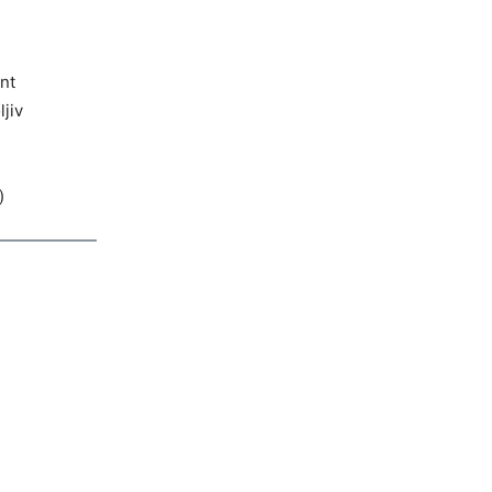
nt
ljiv
)