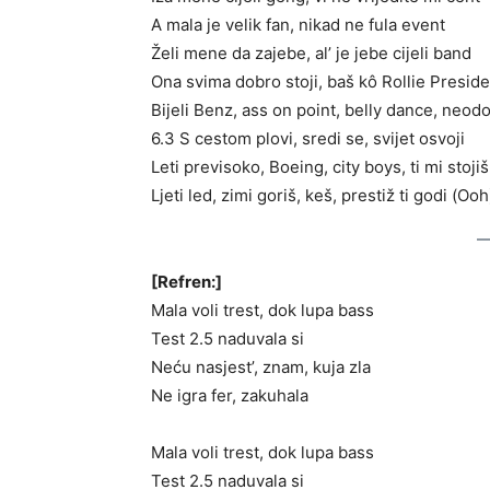
A mala je velik fan, nikad ne fula event
Želi mene da zajebe, al’ je jebe cijeli band
Ona svima dobro stoji, baš kô Rollie Preside
Bijeli Benz, ass on point, belly dance, neodo
6.3 S cestom plovi, sredi se, svijet osvoji
Leti previsoko, Boeing, city boys, ti mi stojiš
Ljeti led, zimi goriš, keš, prestiž ti godi (Ooh
[Refren:]
Mala voli trest, dok lupa bass
Test 2.5 naduvala si
Neću nasjest’, znam, kuja zla
Ne igra fer, zakuhala
Mala voli trest, dok lupa bass
Test 2.5 naduvala si