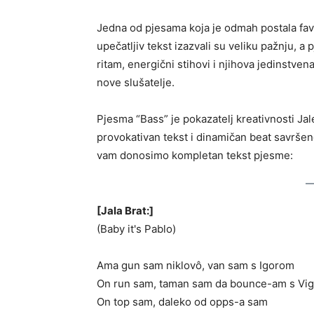
Jedna od pjesama koja je odmah postala fav
upečatljiv tekst izazvali su veliku pažnju, 
ritam, energični stihovi i njihova jedinstven
nove slušatelje.
Pjesma “Bass” je pokazatelj kreativnosti Jal
provokativan tekst i dinamičan beat savrše
vam donosimo kompletan tekst pjesme:
[Jala Brat:]
(Baby it's Pablo)
Ama gun sam niklovô, van sam s Igorom
On run sam, taman sam da bounce-am s Vi
On top sam, daleko od opps-a sam