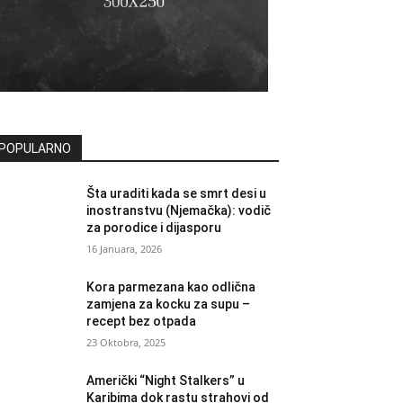
POPULARNO
Šta uraditi kada se smrt desi u
inostranstvu (Njemačka): vodič
za porodice i dijasporu
16 Januara, 2026
Kora parmezana kao odlična
zamjena za kocku za supu –
recept bez otpada
23 Oktobra, 2025
Američki “Night Stalkers” u
Karibima dok rastu strahovi od