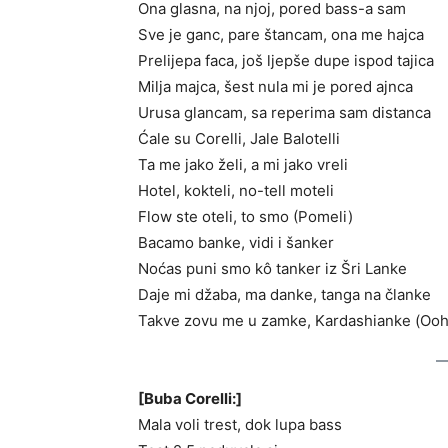
Ona glasna, na njoj, pored bass-a sam
Sve je ganc, pare štancam, ona me hajca
Prelijepa faca, još ljepše dupe ispod tajica
Milja majca, šest nula mi je pored ajnca
Urusa glancam, sa reperima sam distanca
Ćale su Corelli, Jale Balotelli
Ta me jako želi, a mi jako vreli
Hotel, kokteli, no-tell moteli
Flow ste oteli, to smo (Pomeli)
Bacamo banke, vidi i šanker
Noćas puni smo kô tanker iz Šri Lanke
Daje mi džaba, ma danke, tanga na članke
Takve zovu me u zamke, Kardashianke (Ooh
[Buba Corelli:]
Mala voli trest, dok lupa bass