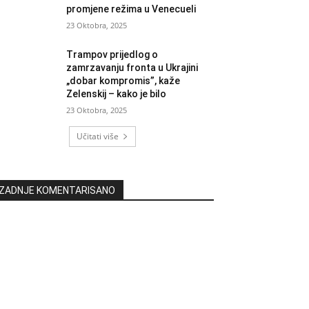
promjene režima u Venecueli
23 Oktobra, 2025
Trampov prijedlog o
zamrzavanju fronta u Ukrajini
„dobar kompromis”, kaže
Zelenskij – kako je bilo
23 Oktobra, 2025
Učitati više
ZADNJE KOMENTARISANO