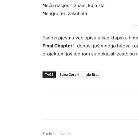
Neću nasjest’, znam, kuja zla
Ne igra fer, zakuhala
Fanovi pjesmu već opisuju kao klupsku himn
Final Chapter”
donosi još mnogo hitova koji
projektom još jednom su dokazali zašto su 
TAGS
Buba Corelli
Jala Brat
Dijeliti
Prethodni članak