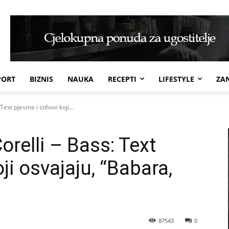
PORT
BIZNIS
NAUKA
RECEPTI
LIFESTYLE
ZAN
Text pjesme i stihovi koji...
orelli – Bass: Text
ji osvajaju, “Babara,
87543
0