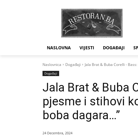
NASLOVNA
VIJESTI
DOGAĐAJI
S
Naslovnica
Događaji
Jala Brat & Buba Corelli - Bass: 
Događaji
Jala Brat & Buba C
pjesme i stihovi ko
boba dagara…”
24 Decembra, 2024