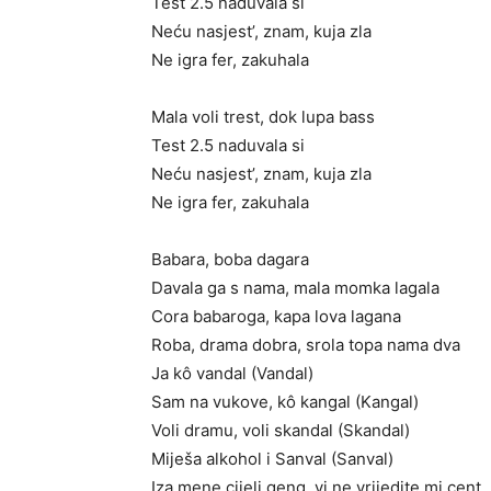
Test 2.5 naduvala si
Neću nasjest’, znam, kuja zla
Ne igra fer, zakuhala
Mala voli trest, dok lupa bass
Test 2.5 naduvala si
Neću nasjest’, znam, kuja zla
Ne igra fer, zakuhala
Babara, boba dagara
Davala ga s nama, mala momka lagala
Cora babaroga, kapa lova lagana
Roba, drama dobra, srola topa nama dva
Ja kô vandal (Vandal)
Sam na vukove, kô kangal (Kangal)
Voli dramu, voli skandal (Skandal)
Miješa alkohol i Sanval (Sanval)
Iza mene cijeli geng, vi ne vrijedite mi cent