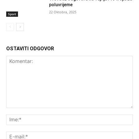
poluvrijeme
22 Oktobra, 2025
Sport
OSTAVITI ODGOVOR
Komentar:
Ime
E-