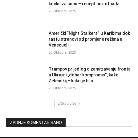
kocku za supu – recept bez otpada
23 Oktobra, 2025
Američki “Night Stalkers” u Karibima dok
rastu strahovi od promjene režima u
Venecueli
23 Oktobra, 2025
Trampov prijedlog o zamrzavanju fronta
u Ukrajini „dobar kompromis”, kaže
Zelenskij – kako je bilo
23 Oktobra, 2025
Učitati više
ZADNJE KOMENTARISANO