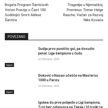
Bogata Program Šantićevih
Tragedija u Njemačkoj:
Večeri Poezije u Čast 100.
Preminuo Trener Helge
Godišnjici Smrti Alekse
Rasche, Važan za Razvoj
Šantića
Nike Kovača
POVEZANO
Sudija prvo poništio gol, pa dosudio
penal: Liga šampiona u čudu
22 Oktobra, 2025
Sport
Đoković otkazao učešće na Mastersu
1000 u Parizu
22 Oktobra, 2025
Sport
Igokea do prve pobjede u Ligi šampiona,
Trst bez odgovora na Tajrija i 10 trojki za