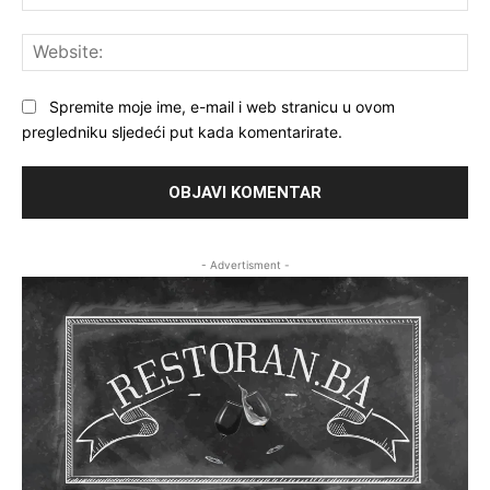
mai
Web
Spremite moje ime, e-mail i web stranicu u ovom
pregledniku sljedeći put kada komentarirate.
- Advertisment -