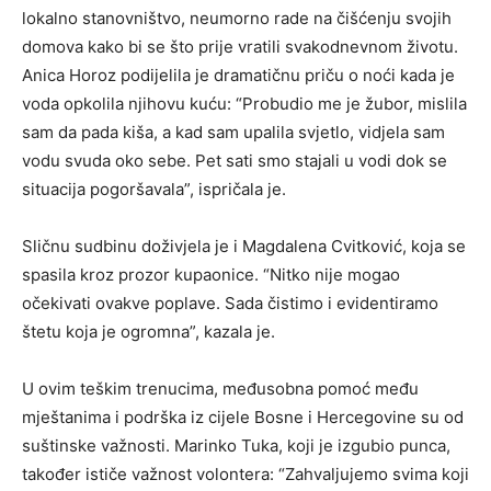
lokalno stanovništvo, neumorno rade na čišćenju svojih
domova kako bi se što prije vratili svakodnevnom životu.
Anica Horoz podijelila je dramatičnu priču o noći kada je
voda opkolila njihovu kuću: “Probudio me je žubor, mislila
sam da pada kiša, a kad sam upalila svjetlo, vidjela sam
vodu svuda oko sebe. Pet sati smo stajali u vodi dok se
situacija pogoršavala”, ispričala je.
Sličnu sudbinu doživjela je i Magdalena Cvitković, koja se
spasila kroz prozor kupaonice. “Nitko nije mogao
očekivati ovakve poplave. Sada čistimo i evidentiramo
štetu koja je ogromna”, kazala je.
U ovim teškim trenucima, međusobna pomoć među
mještanima i podrška iz cijele Bosne i Hercegovine su od
suštinske važnosti. Marinko Tuka, koji je izgubio punca,
također ističe važnost volontera: “Zahvaljujemo svima koji