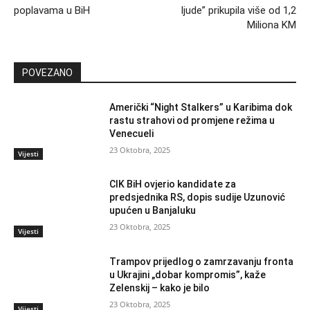
poplavama u BiH
ljude” prikupila više od 1,2
Miliona KM
POVEZANO
Američki “Night Stalkers” u Karibima dok
rastu strahovi od promjene režima u
Venecueli
23 Oktobra, 2025
Vijesti
CIK BiH ovjerio kandidate za
predsjednika RS, dopis sudije Uzunović
upućen u Banjaluku
23 Oktobra, 2025
Vijesti
Trampov prijedlog o zamrzavanju fronta
u Ukrajini „dobar kompromis”, kaže
Zelenskij – kako je bilo
23 Oktobra, 2025
Vijesti