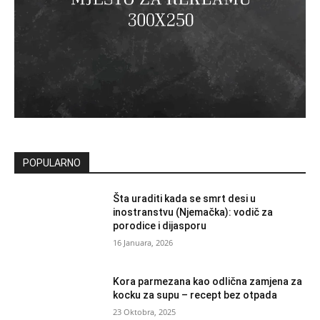
POPULARNO
Šta uraditi kada se smrt desi u
inostranstvu (Njemačka): vodič za
porodice i dijasporu
16 Januara, 2026
Kora parmezana kao odlična zamjena za
kocku za supu – recept bez otpada
23 Oktobra, 2025