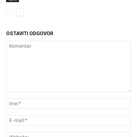
OSTAVITI ODGOVOR
Komentar:
Ime
E-
mai
Web