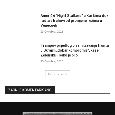
Američki “Night Stalkers” u Karibima dok
rastu strahovi od promjene režima u
Venecueli
23 Oktobra, 2025
Trampov prijedlog o zamrzavanju fronta
u Ukrajini „dobar kompromis”, kaže
Zelenskij – kako je bilo
23 Oktobra, 2025
Učitati više
ZADNJE KOMENTARISANO