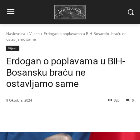
Naslovnica
Vijesti
Erdogan o poplavama u BiH-Bosansku braću ne
ostavljamo same
Vijesti
Erdogan o poplavama u BiH-
Bosansku braću ne
ostavljamo same
9 Oktobra, 2024
820
0