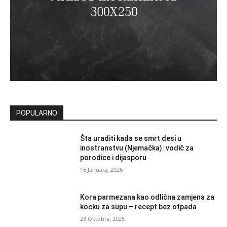
POPULARNO
Šta uraditi kada se smrt desi u
inostranstvu (Njemačka): vodič za
porodice i dijasporu
16 Januara, 2026
Kora parmezana kao odlična zamjena za
kocku za supu – recept bez otpada
23 Oktobra, 2025