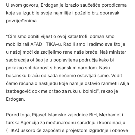
U svom govoru, Erdogan je izrazio saučešće porodicama
koje su izgubile svoje najmilije i poželio brz oporavak
povrijeđenima.
“Čim smo dobili vijest o ovoj katastrofi, odmah smo
mobilizirali AFAD i TIKA-u. Radili smo i radimo sve što je
u našoj moći da zacijelimo rane naše braće. Naš ministar
saobraćaja otišao je u poplavljena područja kako bi
pokazao solidarnost s bosanskim narodom. Našu
bosansku braću od sada nećemo ostavljati same. Vodit
ćemo računa o naslijeđu koje nam je ostavio rahmetli Alija
Izetbegović dok me držao za ruku u bolnici”, rekao je
Erdogan.
Pored toga, Rijaset Islamske zajednice BiH, Merhamet i
turska Agencija za međunarodnu saradnju i koordinaciju
(TIKA) uskoro će započeti s projektom izgradnje i obnove