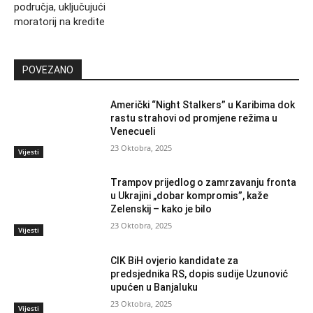
područja, uključujući
moratorij na kredite
POVEZANO
Američki “Night Stalkers” u Karibima dok
rastu strahovi od promjene režima u
Venecueli
23 Oktobra, 2025
Vijesti
Trampov prijedlog o zamrzavanju fronta
u Ukrajini „dobar kompromis”, kaže
Zelenskij – kako je bilo
23 Oktobra, 2025
Vijesti
CIK BiH ovjerio kandidate za
predsjednika RS, dopis sudije Uzunović
upućen u Banjaluku
23 Oktobra, 2025
Vijesti