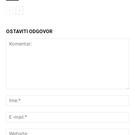
OSTAVITI ODGOVOR
Komentar:
Ime
E-
mai
Web