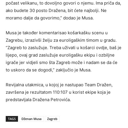
počast velikanu, to dovoljno govori o njemu. Ima priča da,
ako budete 30 posto Dražena, bit ćete najbolji. Ne
moramo dalje da govorimo,” dodao je Musa.
Musa je također komentarisao košarkašku scenu u
Zagrebu, izrazivši želju za euroligaškim timom u gradu.
“Zagreb to zaslužuje. Treba uživati u košarci ovdje, baš je
lijepo, ovaj grad zaslužuje euroligašku ekipu i ozbiljne
igrače jer vidjeli smo šta Zagreb može i nadam se da će
to uskoro da se dogodi,” zaključio je Musa.
Revijalna utakmica, u kojoj je nastupao Team Dražen,
završena je rezultatom 110:107 u korist ekipe koja je
predstavljala Dražena Petrovića.
TAGS
Dženan Musa
Zagreb