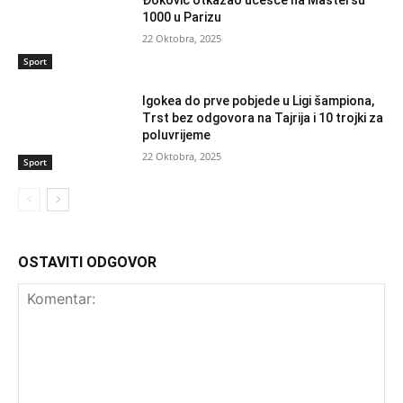
Đoković otkazao učešće na Mastersu
1000 u Parizu
22 Oktobra, 2025
Sport
Igokea do prve pobjede u Ligi šampiona,
Trst bez odgovora na Tajrija i 10 trojki za
poluvrijeme
22 Oktobra, 2025
Sport
OSTAVITI ODGOVOR