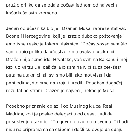
pružio priliku da se odaje počast jednom od najvećih
košarkaša svih vremena.
Jedan od učesnika bio je i Džanan Musa, reprezentativac
Bosne i Hercegovine, koji je izrazio duboko poštovanje i
emotivne reakcije tokom utakmice. “Počastvovan sam što
sam dobio priliku da učestvujem u ovakvoj utakmici.
Dražen nije samo idol Hrvatske, već svih na Balkanu i moj
idol uz Mirzu Delibašića. Bio sam na ivici suza pet-šest
puta na utakmici, ali svi smo bili jako motivisani da
pobijedimo, što smo na kraju i uradili. Poseban događaj,
rezultat po strani. Dražen je najveći,” rekao je Musa.
Posebno priznanje dolazi i od Musinog kluba, Real
Madrida, koji je poslao delegaciju od deset ljudi da
prisustvuju utakmici. “To govori dovoljno o svemu. Ti ljudi
nisu na pripremama sa ekipom i došli su ovdje da odaju