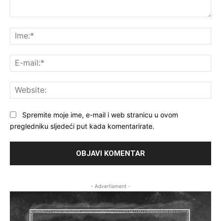
Komentar:
Ime
E-
mai
Web
Spremite moje ime, e-mail i web stranicu u ovom
pregledniku sljedeći put kada komentarirate.
- Advertisment -