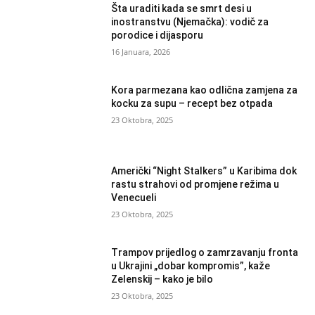
Šta uraditi kada se smrt desi u
inostranstvu (Njemačka): vodič za
porodice i dijasporu
16 Januara, 2026
Kora parmezana kao odlična zamjena za
kocku za supu – recept bez otpada
23 Oktobra, 2025
Američki “Night Stalkers” u Karibima dok
rastu strahovi od promjene režima u
Venecueli
23 Oktobra, 2025
Trampov prijedlog o zamrzavanju fronta
u Ukrajini „dobar kompromis”, kaže
Zelenskij – kako je bilo
23 Oktobra, 2025