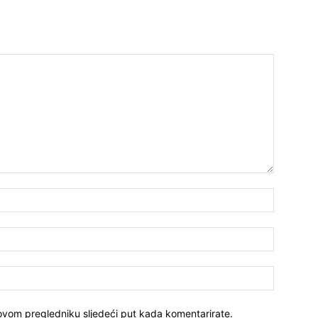
Ime:*
E-
mail:*
Website:
 ovom pregledniku sljedeći put kada komentarirate.