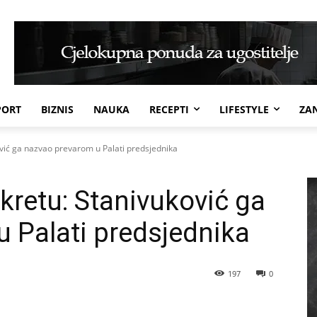
PORT
BIZNIS
NAUKA
RECEPTI
LIFESTYLE
ZAN
vić ga nazvao prevarom u Palati predsjednika
retu: Stanivuković ga
 Palati predsjednika
197
0