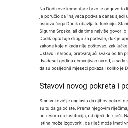
Na Dodikove komentare brzo je odgovorio l
je poručio da “najveća podvala danas sjedi u 
osnovu čega Dodik obavlja tu funkciju. Stan
Sigurna Srpska, ali da time najviše govori 
Dodik optužuje druge za podvale, dok je upra
zakone koje nikada nije poštovao, zaključke
Ustavu i narodu, pretvarajući svaku od tih pr
dvadeset godina obmanjivao narod, a sada se
da su posljednji mjeseci pokazali koliko je
Stavovi novog pokreta i p
Stanivuković je naglasio da njihov pokret neć
su tu da ga očiste. Prema njegovim riječima
od resora do institucija, od riječi do riječi. 
istina može izgovoriti, da riječ može imati v