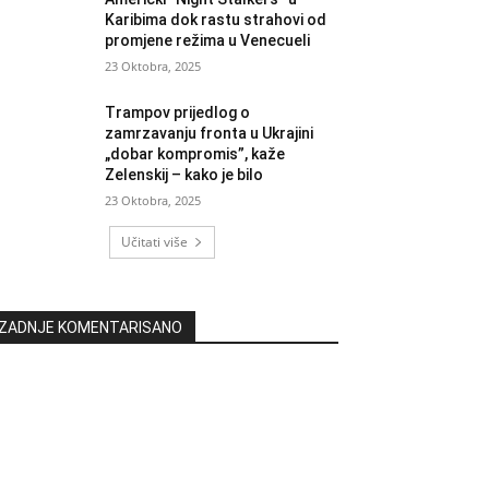
Karibima dok rastu strahovi od
promjene režima u Venecueli
23 Oktobra, 2025
Trampov prijedlog o
zamrzavanju fronta u Ukrajini
„dobar kompromis”, kaže
Zelenskij – kako je bilo
23 Oktobra, 2025
Učitati više
ZADNJE KOMENTARISANO