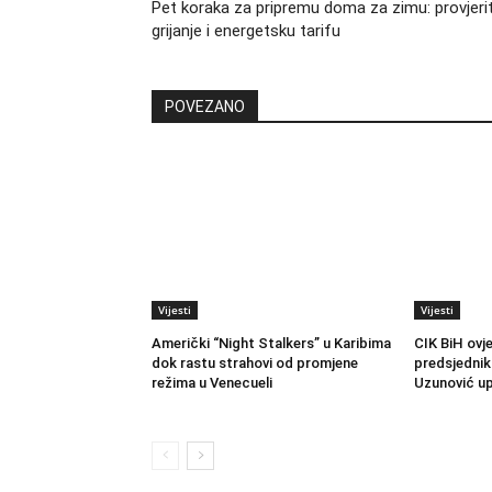
Pet koraka za pripremu doma za zimu: provjeri
grijanje i energetsku tarifu
POVEZANO
Vijesti
Vijesti
Američki “Night Stalkers” u Karibima
CIK BiH ovj
dok rastu strahovi od promjene
predsjednik
režima u Venecueli
Uzunović up