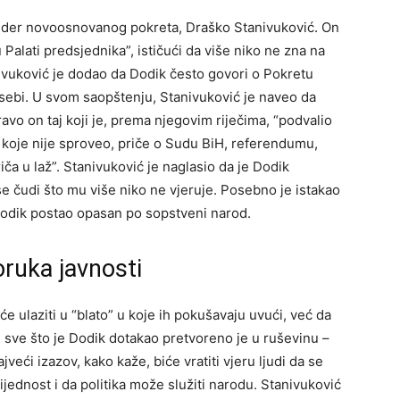
ider novoosnovanog pokreta, Draško Stanivuković. On
Palati predsjednika”, ističući da više niko ne zna na
ivuković je dodao da Dodik često govori o Pokretu
o sebi. U svom saopštenju, Stanivuković je naveo da
vo on taj koji je, prema njegovim riječima, “podvalio
 koje nije sproveo, priče o Sudu BiH, referendumu,
iča u laž”. Stanivuković je naglasio da je Dodik
 čudi što mu više niko ne vjeruje. Posebno je istakao
 Dodik postao opasan po sopstveni narod.
oruka javnosti
e ulaziti u “blato” u koje ih pokušavaju uvući, već da
, sve što je Dodik dotakao pretvoreno je u ruševinu –
Najveći izazov, kako kaže, biće vratiti vjeru ljudi da se
rijednost i da politika može služiti narodu. Stanivuković