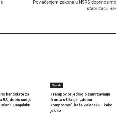
te
Povlačenjem zakona u NSRS doprinosimo
stabilizaciji BiH
Vijesti
erio kandidate za
Trampov prijedlog o zamrzavanju
a RS, dopis sudije
fronta u Ukrajini „dobar
ućen u Banjaluku
kompromis”, kaže Zelenskij – kako
je bilo