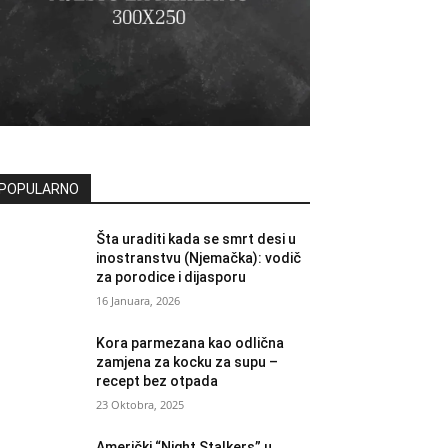
POPULARNO
Šta uraditi kada se smrt desi u
inostranstvu (Njemačka): vodič
za porodice i dijasporu
16 Januara, 2026
Kora parmezana kao odlična
zamjena za kocku za supu –
recept bez otpada
23 Oktobra, 2025
Američki “Night Stalkers” u