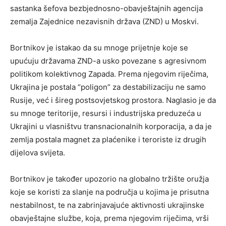
sastanka šefova bezbjednosno-obavještajnih agencija
zemalja Zajednice nezavisnih država (ZND) u Moskvi.
Bortnikov je istakao da su mnoge prijetnje koje se
upućuju državama ZND-a usko povezane s agresivnom
politikom kolektivnog Zapada. Prema njegovim riječima,
Ukrajina je postala “poligon” za destabilizaciju ne samo
Rusije, već i šireg postsovjetskog prostora. Naglasio je da
su mnoge teritorije, resursi i industrijska preduzeća u
Ukrajini u vlasništvu transnacionalnih korporacija, a da je
zemlja postala magnet za plaćenike i teroriste iz drugih
dijelova svijeta.
Bortnikov je također upozorio na globalno tržište oružja
koje se koristi za slanje na područja u kojima je prisutna
nestabilnost, te na zabrinjavajuće aktivnosti ukrajinske
obavještajne službe, koja, prema njegovim riječima, vrši