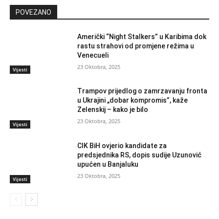
POVEZANO
Američki “Night Stalkers” u Karibima dok
rastu strahovi od promjene režima u
Venecueli
23 Oktobra, 2025
Vijesti
Trampov prijedlog o zamrzavanju fronta
u Ukrajini „dobar kompromis”, kaže
Zelenskij – kako je bilo
23 Oktobra, 2025
Vijesti
CIK BiH ovjerio kandidate za
predsjednika RS, dopis sudije Uzunović
upućen u Banjaluku
23 Oktobra, 2025
Vijesti