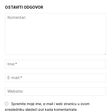
OSTAVITI ODGOVOR
Komentar:
Ime
E-
mai
Web
Spremite moje ime, e-mail i web stranicu u ovom
pregledniku sljedeći put kada komentarirate.