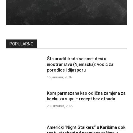
POPULARNO
Šta uraditi kada se smrt desi u
inostranstvu (Njemačka): vodič za
porodice i dijasporu
16 Januara, 2026
Kora parmezana kao odlična zamjena za
kocku za supu – recept bez otpada
23 Oktobra, 2025
Američki “Night Stalkers” u Karibima dok