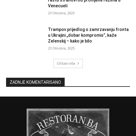
rastu strahovi od promjene režima u
Venecueli
23 Oktobra, 2025
Trampov prijedlog o zamrzavanju fronta
u Ukrajini „dobar kompromis”, kaže
Zelenskij – kako je bilo
23 Oktobra, 2025
Učitati više
ZADNJE KOMENTARISANO