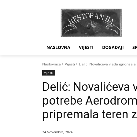
NASLOVNA
VIJESTI
DOGAĐAJI
S
Naslovnica
Vijesti
Delić: Novalićeva vlada ignorisal
Vijesti
Delić: Novalićeva 
potrebe Aerodroma
pripremala teren 
24 Novembra, 2024