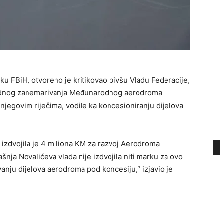
tiku FBiH, otvoreno je kritikovao bivšu Vladu Federacije,
odnog zanemarivanja Međunarodnog aerodroma
njegovim riječima, vodile ka koncesioniranju dijelova
izdvojila je 4 miliona KM za razvoj Aerodroma
nja Novalićeva vlada nije izdvojila niti marku za ovo
vanju dijelova aerodroma pod koncesiju,“ izjavio je