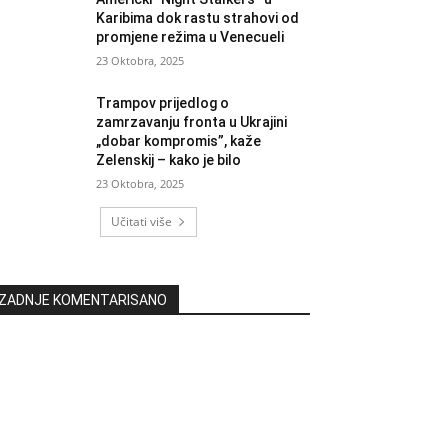
Karibima dok rastu strahovi od
promjene režima u Venecueli
23 Oktobra, 2025
Trampov prijedlog o
zamrzavanju fronta u Ukrajini
„dobar kompromis”, kaže
Zelenskij – kako je bilo
23 Oktobra, 2025
Učitati više
ZADNJE KOMENTARISANO