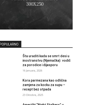
POPULARNO
Šta uraditi kada se smrt desi u
inostranstvu (Njemačka): vodič
za porodice i dijasporu
16 Januara, 2026
Kora parmezana kao odlična
zamjena za kocku za supu –
recept bez otpada
23 Oktobra, 2025
Američki “Night Stalkers” u