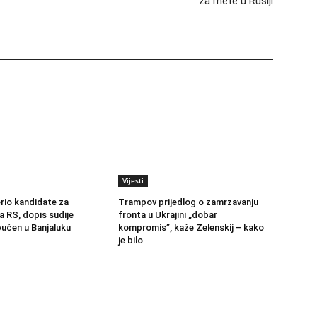
za mete u Rusiji
Vijesti
erio kandidate za
Trampov prijedlog o zamrzavanju
a RS, dopis sudije
fronta u Ukrajini „dobar
ućen u Banjaluku
kompromis”, kaže Zelenskij – kako
je bilo