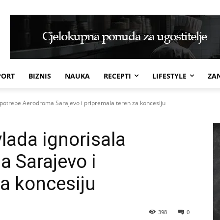
PORT
BIZNIS
NAUKA
RECEPTI
LIFESTYLE
ZAN
a potrebe Aerodroma Sarajevo i pripremala teren za koncesiju
vlada ignorisala
 Sarajevo i
za koncesiju
398
0