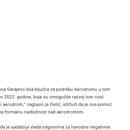
tona Sarajevo bila ključna za podršku Aerodromu u tom
vo 2022. godine, koje su omogućile razvoj low-cost
ki aerodrom,“ naglasio je Delić, ističući da je ova pomoć
ema formalnu nadležnost nad aerodromom.
 da je sadašnja vlada odgovorna za navodne negativne