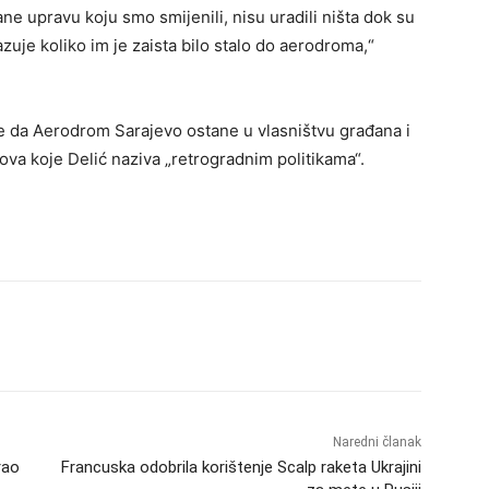
e upravu koju smo smijenili, nisu uradili ništa dok su
azuje koliko im je zaista bilo stalo do aerodroma,“
 je da Aerodrom Sarajevo ostane u vlasništvu građana i
anova koje Delić naziva „retrogradnim politikama“.
Naredni članak
rao
Francuska odobrila korištenje Scalp raketa Ukrajini