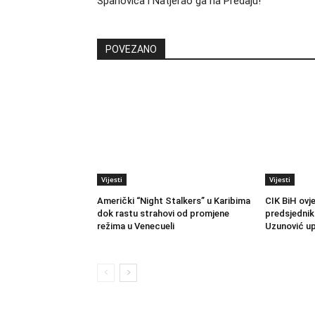
Spahovića i Natjerao ga na Predaju!
POVEZANO
Vijesti
Vijesti
Američki “Night Stalkers” u Karibima
CIK BiH ovj
dok rastu strahovi od promjene
predsjednik
režima u Venecueli
Uzunović up