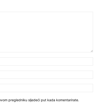
Ime:*
E-
mail:*
Website:
 ovom pregledniku sljedeći put kada komentarirate.