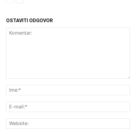
OSTAVITI ODGOVOR
Komentar:
Ime
E-
mai
Web