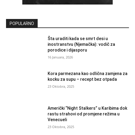
POPULARNO
Šta uraditi kada se smrt desi u
inostranstvu (Njemačka): vodič za
porodice i dijasporu
16 Januara, 2026
Kora parmezana kao odlična zamjena za
kocku za supu – recept bez otpada
23 Oktobra, 2025
Američki “Night Stalkers” u Karibima dok
rastu strahovi od promjene režima u
Venecueli
23 Oktobra, 2025