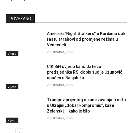
POVEZANO
Američki “Night Stalkers” u Karibima dok
rastu strahovi od promjene režima u
Venecueli
23 Oktobra, 2025
Vijesti
CIK BiH ovjerio kandidate za
predsjednika RS, dopis sudije Uzunović
upućen u Banjaluku
23 Oktobra, 2025
Vijesti
Trampov prijedlog o zamrzavanju fronta
u Ukrajini „dobar kompromis”, kaže
Zelenskij – kako je bilo
23 Oktobra, 2025
Vijesti