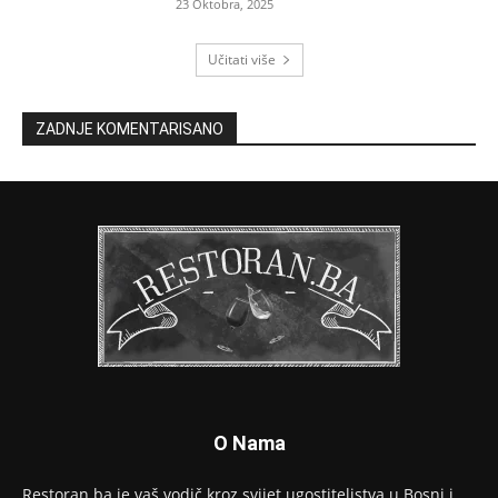
23 Oktobra, 2025
Učitati više
ZADNJE KOMENTARISANO
O Nama
Restoran.ba je vaš vodič kroz svijet ugostiteljstva u Bosni i