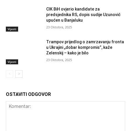
CIK BiH ovjerio kandidate za
predsjednika RS, dopis sudije Uzunović
upućen u Banjaluku
23 Oktobra, 2025
Vijesti
Trampov prijedlog o zamrzavanju fronta
u Ukrajini „dobar kompromis”, kaže
Zelenskij – kako je bilo
23 Oktobra, 2025
Vijesti
OSTAVITI ODGOVOR