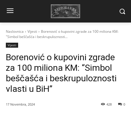
Naslovnica
Vijesti
Borenović o kupovini zgrade za 100 miliona KM:
"Simbol beščašća i beskrupuloznosti...
Vijesti
Borenović o kupovini zgrade
za 100 miliona KM: “Simbol
beščašća i beskrupuloznosti
vlasti u BiH”
17 Novembra, 2024
428
0