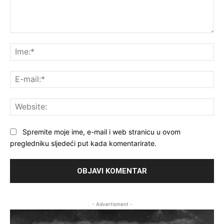
Komentar:
Ime
E-
mai
Web
Spremite moje ime, e-mail i web stranicu u ovom
pregledniku sljedeći put kada komentarirate.
- Advertisment -