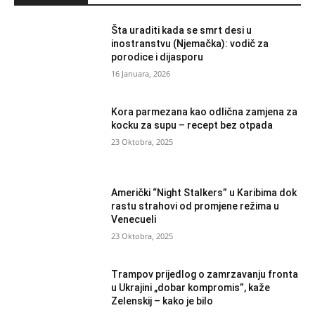
Šta uraditi kada se smrt desi u
inostranstvu (Njemačka): vodič za
porodice i dijasporu
16 Januara, 2026
Kora parmezana kao odlična zamjena za
kocku za supu – recept bez otpada
23 Oktobra, 2025
Američki “Night Stalkers” u Karibima dok
rastu strahovi od promjene režima u
Venecueli
23 Oktobra, 2025
Trampov prijedlog o zamrzavanju fronta
u Ukrajini „dobar kompromis”, kaže
Zelenskij – kako je bilo