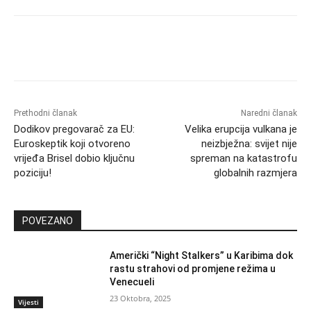
Prethodni članak
Naredni članak
Dodikov pregovarač za EU:
Velika erupcija vulkana je
Euroskeptik koji otvoreno
neizbježna: svijet nije
vrijeđa Brisel dobio ključnu
spreman na katastrofu
poziciju!
globalnih razmjera
POVEZANO
Američki “Night Stalkers” u Karibima dok
rastu strahovi od promjene režima u
Venecueli
23 Oktobra, 2025
Vijesti