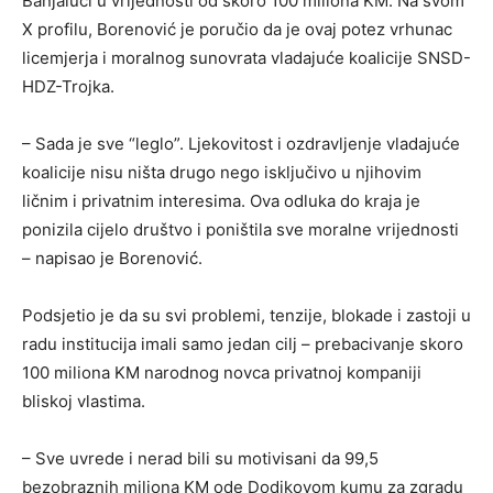
Banjaluci u vrijednosti od skoro 100 miliona KM. Na svom
X profilu, Borenović je poručio da je ovaj potez vrhunac
licemjerja i moralnog sunovrata vladajuće koalicije SNSD-
HDZ-Trojka.
– Sada je sve “leglo”. Ljekovitost i ozdravljenje vladajuće
koalicije nisu ništa drugo nego isključivo u njihovim
ličnim i privatnim interesima. Ova odluka do kraja je
ponizila cijelo društvo i poništila sve moralne vrijednosti
– napisao je Borenović.
Podsjetio je da su svi problemi, tenzije, blokade i zastoji u
radu institucija imali samo jedan cilj – prebacivanje skoro
100 miliona KM narodnog novca privatnoj kompaniji
bliskoj vlastima.
– Sve uvrede i nerad bili su motivisani da 99,5
bezobraznih miliona KM ode Dodikovom kumu za zgradu