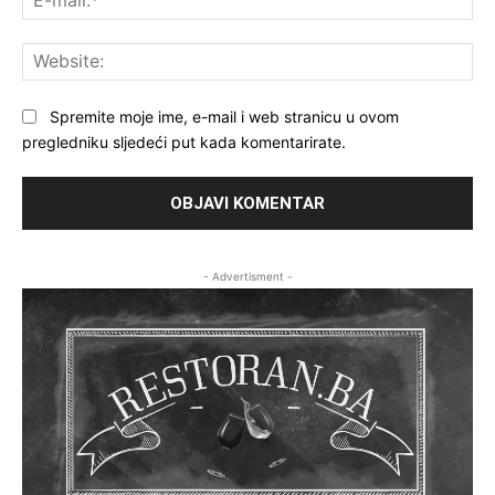
mai
Web
Spremite moje ime, e-mail i web stranicu u ovom
pregledniku sljedeći put kada komentarirate.
- Advertisment -