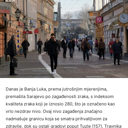
Danas je Banja Luka, prema jutrošnjim mjerenjima,
premašila Sarajevo po zagađenosti zraka, s indeksom
kvaliteta zraka koji je iznosio 280, što je označeno kao
vrlo nezdrav nivo. Ovaj nivo zagađenja značajno
nadmašuje granicu koja se smatra prihvatljivom za
zdravlje, dok su ostali gradovi poput Tuzle (157), Travnika