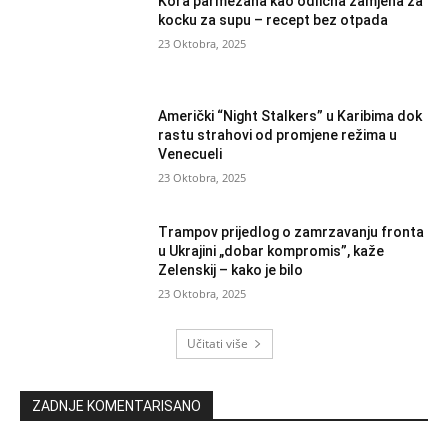
Kora parmezana kao odlična zamjena za
kocku za supu – recept bez otpada
23 Oktobra, 2025
Američki “Night Stalkers” u Karibima dok
rastu strahovi od promjene režima u
Venecueli
23 Oktobra, 2025
Trampov prijedlog o zamrzavanju fronta
u Ukrajini „dobar kompromis”, kaže
Zelenskij – kako je bilo
23 Oktobra, 2025
Učitati više
ZADNJE KOMENTARISANO