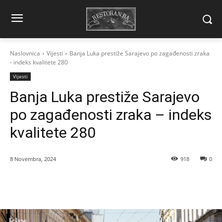
Naslovnica
Vijesti
Banja Luka prestiže Sarajevo po zagađenosti zraka
- indeks kvalitete 280
Vijesti
Banja Luka prestiže Sarajevo
po zagađenosti zraka – indeks
kvalitete 280
8 Novembra, 2024
918
0