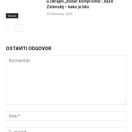
u Ukrajini „dobar kompromis”, kaže
Zelenskij – kako je bilo
23 Oktobra, 2025
Vijesti
OSTAVITI ODGOVOR
Komentar:
Ime
E-