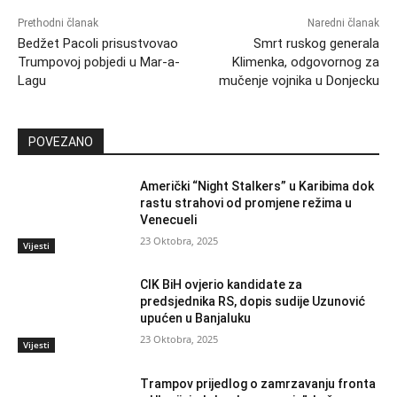
Prethodni članak
Naredni članak
Bedžet Pacoli prisustvovao
Smrt ruskog generala
Trumpovoj pobjedi u Mar-a-
Klimenka, odgovornog za
Lagu
mučenje vojnika u Donjecku
POVEZANO
Američki “Night Stalkers” u Karibima dok
rastu strahovi od promjene režima u
Venecueli
23 Oktobra, 2025
Vijesti
CIK BiH ovjerio kandidate za
predsjednika RS, dopis sudije Uzunović
upućen u Banjaluku
23 Oktobra, 2025
Vijesti
Trampov prijedlog o zamrzavanju fronta