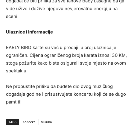
događaj će biti prilika za sve fanove Baby Lasagne da ga
vide uživo i dožive njegovu nevjerovatnu energiju na
sceni.
Ulaznice i Informacije
EARLY BIRD karte su već u prodaji, a broj ulaznica je
ograničen. Cijena ograničenog broja karata iznosi 30 KM,
stoga požurite kako biste osigurali svoje mjesto na ovom
spektaklu.
Ne propustite priliku da budete dio ovog muzičkog
događaja godine i prisustvujete koncertu koji će se dugo
pamtiti!
TAGS
Koncert
Muzika