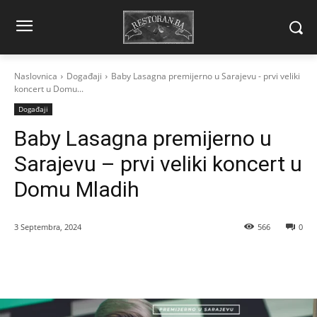
Naslovnica
Događaji
Baby Lasagna premijerno u Sarajevu - prvi veliki
koncert u Domu...
Događaji
Baby Lasagna premijerno u
Sarajevu – prvi veliki koncert u
Domu Mladih
3 Septembra, 2024
566
0