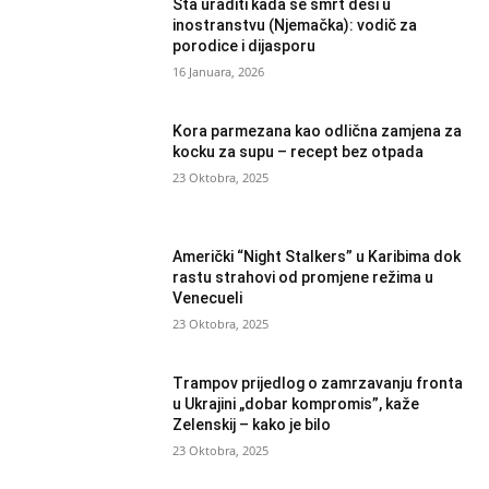
Šta uraditi kada se smrt desi u
inostranstvu (Njemačka): vodič za
porodice i dijasporu
16 Januara, 2026
Kora parmezana kao odlična zamjena za
kocku za supu – recept bez otpada
23 Oktobra, 2025
Američki “Night Stalkers” u Karibima dok
rastu strahovi od promjene režima u
Venecueli
23 Oktobra, 2025
Trampov prijedlog o zamrzavanju fronta
u Ukrajini „dobar kompromis”, kaže
Zelenskij – kako je bilo
23 Oktobra, 2025