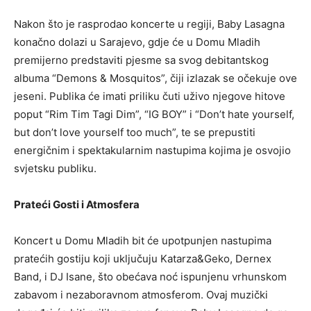
Nakon što je rasprodao koncerte u regiji, Baby Lasagna
konačno dolazi u Sarajevo, gdje će u Domu Mladih
premijerno predstaviti pjesme sa svog debitantskog
albuma “Demons & Mosquitos”, čiji izlazak se očekuje ove
jeseni. Publika će imati priliku čuti uživo njegove hitove
poput “Rim Tim Tagi Dim”, “IG BOY” i “Don’t hate yourself,
but don’t love yourself too much”, te se prepustiti
energičnim i spektakularnim nastupima kojima je osvojio
svjetsku publiku.
Prateći Gosti i Atmosfera
Koncert u Domu Mladih bit će upotpunjen nastupima
pratećih gostiju koji uključuju Katarza&Geko, Dernex
Band, i DJ Isane, što obećava noć ispunjenu vrhunskom
zabavom i nezaboravnom atmosferom. Ovaj muzički