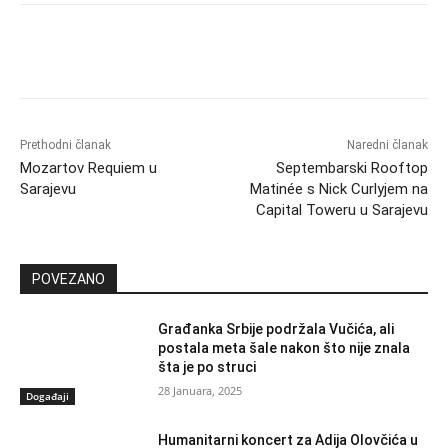
Prethodni članak
Naredni članak
Mozartov Requiem u
Septembarski Rooftop
Sarajevu
Matinée s Nick Curlyjem na
Capital Toweru u Sarajevu
POVEZANO
Građanka Srbije podržala Vučića, ali
postala meta šale nakon što nije znala
šta je po struci
28 Januara, 2025
Događaji
Humanitarni koncert za Adija Olovčića u