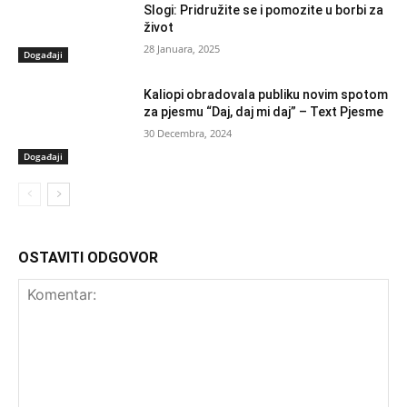
Slogi: Pridružite se i pomozite u borbi za
život
28 Januara, 2025
Događaji
Kaliopi obradovala publiku novim spotom
za pjesmu “Daj, daj mi daj” – Text Pjesme
30 Decembra, 2024
Događaji
OSTAVITI ODGOVOR