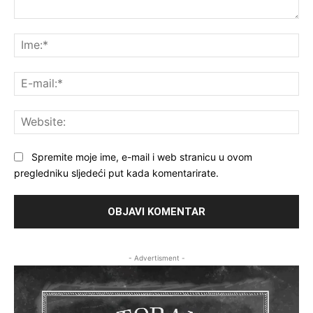
Komentar:
Ime
E-
mai
Web
Spremite moje ime, e-mail i web stranicu u ovom
pregledniku sljedeći put kada komentarirate.
- Advertisment -