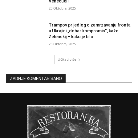
Venecueli
23 Oktobra, 2025
Trampov prijedlog o zamrzavanju fronta
u Ukrajini „dobar kompromis”, kaže
Zelenskij – kako je bilo
23 Oktobra, 2025
Učitati više
ZADNJE KOMENTARISANO