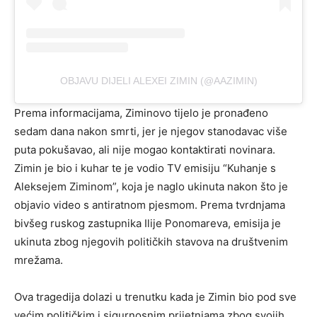
OBJAVU DIJELI ALEXEI ZIMIN (@AAZIMIN)
Prema informacijama, Ziminovo tijelo je pronađeno
sedam dana nakon smrti, jer je njegov stanodavac više
puta pokušavao, ali nije mogao kontaktirati novinara.
Zimin je bio i kuhar te je vodio TV emisiju “Kuhanje s
Aleksejem Ziminom”, koja je naglo ukinuta nakon što je
objavio video s antiratnom pjesmom. Prema tvrdnjama
bivšeg ruskog zastupnika Ilije Ponomareva, emisija je
ukinuta zbog njegovih političkih stavova na društvenim
mrežama.
Ova tragedija dolazi u trenutku kada je Zimin bio pod sve
većim političkim i sigurnosnim prijetnjama zbog svojih