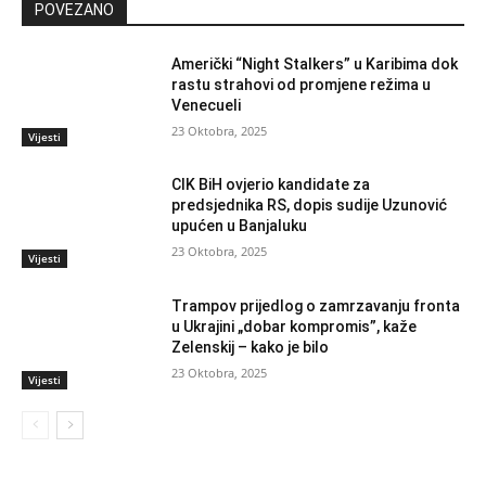
POVEZANO
Američki “Night Stalkers” u Karibima dok
rastu strahovi od promjene režima u
Venecueli
23 Oktobra, 2025
Vijesti
CIK BiH ovjerio kandidate za
predsjednika RS, dopis sudije Uzunović
upućen u Banjaluku
23 Oktobra, 2025
Vijesti
Trampov prijedlog o zamrzavanju fronta
u Ukrajini „dobar kompromis”, kaže
Zelenskij – kako je bilo
23 Oktobra, 2025
Vijesti