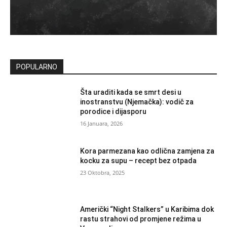
POPULARNO
Šta uraditi kada se smrt desi u
inostranstvu (Njemačka): vodič za
porodice i dijasporu
16 Januara, 2026
Kora parmezana kao odlična zamjena za
kocku za supu – recept bez otpada
23 Oktobra, 2025
Američki “Night Stalkers” u Karibima dok
rastu strahovi od promjene režima u