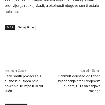
protivljenja ruskoj vlasti, a okolnosti njegove smrti ostaju
nejasne.
TAGS
Aleksej Zimin
Prethodni članak
Naredni članak
Jack Smith povlači se s
Schmidt odustao od ličnog
dužnosti tužioca prije
svjedočenja pred Evropskim
povratka Trumpa u Bijelu
sudom, OHR objašnjava
kuću
razloge