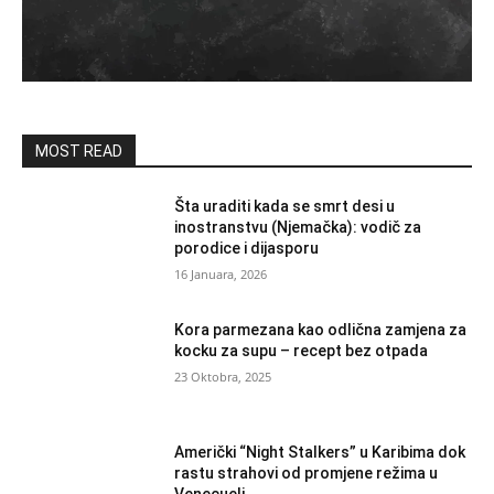
MOST READ
Šta uraditi kada se smrt desi u
inostranstvu (Njemačka): vodič za
porodice i dijasporu
16 Januara, 2026
Kora parmezana kao odlična zamjena za
kocku za supu – recept bez otpada
23 Oktobra, 2025
Američki “Night Stalkers” u Karibima dok
rastu strahovi od promjene režima u