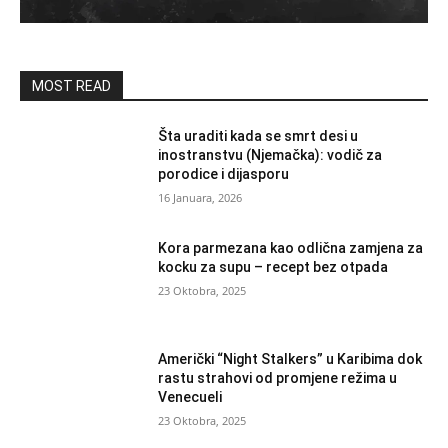
MOST READ
Šta uraditi kada se smrt desi u
inostranstvu (Njemačka): vodič za
porodice i dijasporu
16 Januara, 2026
Kora parmezana kao odlična zamjena za
kocku za supu – recept bez otpada
23 Oktobra, 2025
Američki “Night Stalkers” u Karibima dok
rastu strahovi od promjene režima u
Venecueli
23 Oktobra, 2025