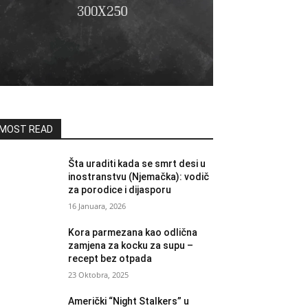
MOST READ
Šta uraditi kada se smrt desi u
inostranstvu (Njemačka): vodič
za porodice i dijasporu
16 Januara, 2026
Kora parmezana kao odlična
zamjena za kocku za supu –
recept bez otpada
23 Oktobra, 2025
Američki “Night Stalkers” u