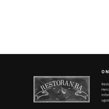
O 
Rest
Herc
info
ugos