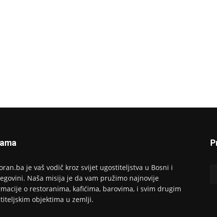
Nama
P
oran.ba je vaš vodič kroz svijet ugostiteljstva u Bosni i
egovini. Naša misija je da vam pružimo najnovije
rmacije o restoranima, kafićima, barovima, i svim drugim
titeljskim objektima u zemlji.