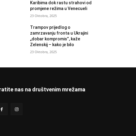
Karibima dok rastu strahovi od
promjene režima u Venecueli
23 Oktobra, 2025
Trampov prijedlog o
zamrzavanju fronta u Ukrajini
„dobar kompromis”, kaže
Zelenskij – kako je bilo
23 Oktobra, 2025
ratite nas na društvenim mrežama