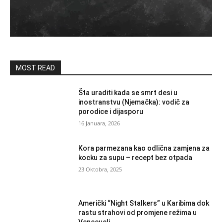
MOST READ
Šta uraditi kada se smrt desi u
inostranstvu (Njemačka): vodič za
porodice i dijasporu
16 Januara, 2026
Kora parmezana kao odlična zamjena za
kocku za supu – recept bez otpada
23 Oktobra, 2025
Američki “Night Stalkers” u Karibima dok
rastu strahovi od promjene režima u