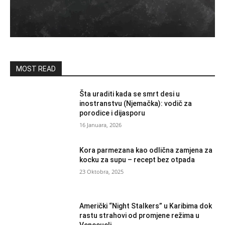
MOST READ
Šta uraditi kada se smrt desi u
inostranstvu (Njemačka): vodič za
porodice i dijasporu
16 Januara, 2026
Kora parmezana kao odlična zamjena za
kocku za supu – recept bez otpada
23 Oktobra, 2025
Američki “Night Stalkers” u Karibima dok
rastu strahovi od promjene režima u