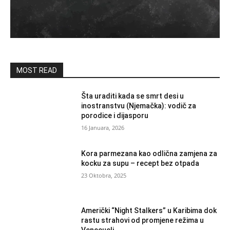
MOST READ
Šta uraditi kada se smrt desi u
inostranstvu (Njemačka): vodič za
porodice i dijasporu
16 Januara, 2026
Kora parmezana kao odlična zamjena za
kocku za supu – recept bez otpada
23 Oktobra, 2025
Američki “Night Stalkers” u Karibima dok
rastu strahovi od promjene režima u