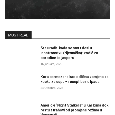
MOST READ
Šta uraditi kada se smrt desi u
inostranstvu (Njemačka): vodič za
porodice i dijasporu
16 Januara, 2026
Kora parmezana kao odlična zamjena za
kocku za supu – recept bez otpada
23 Oktobra, 2025
Američki “Night Stalkers” u Karibima dok
rastu strahovi od promjene režima u