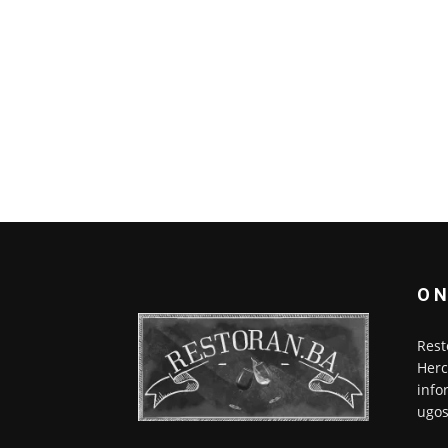
O 
Rest
Herc
info
ugos