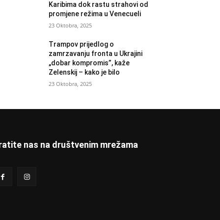
Karibima dok rastu strahovi od
promjene režima u Venecueli
23 Oktobra, 2025
Trampov prijedlog o
zamrzavanju fronta u Ukrajini
„dobar kompromis”, kaže
Zelenskij – kako je bilo
23 Oktobra, 2025
ratite nas na društvenim mrežama