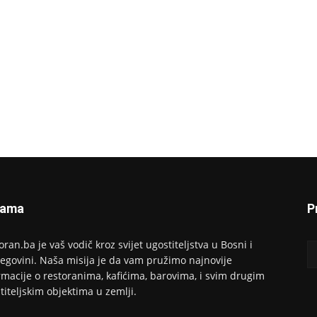
Nama
P
oran.ba je vaš vodič kroz svijet ugostiteljstva u Bosni i
egovini. Naša misija je da vam pružimo najnovije
rmacije o restoranima, kafićima, barovima, i svim drugim
titeljskim objektima u zemlji.