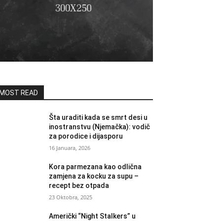
MOST READ
Šta uraditi kada se smrt desi u
inostranstvu (Njemačka): vodič
za porodice i dijasporu
16 Januara, 2026
Kora parmezana kao odlična
zamjena za kocku za supu –
recept bez otpada
23 Oktobra, 2025
Američki “Night Stalkers” u