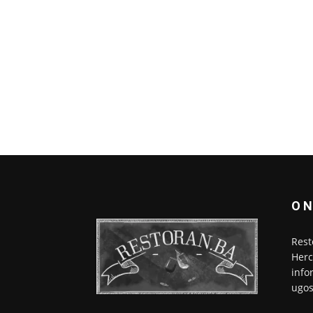
O 
Rest
Herc
info
ugos