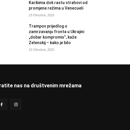
Karibima dok rastu strahovi od
promjene režima u Venecueli
23 Oktobra, 2025
Trampov prijedlog o
zamrzavanju fronta u Ukrajini
„dobar kompromis”, kaže
Zelenskij – kako je bilo
23 Oktobra, 2025
ratite nas na društvenim mrežama