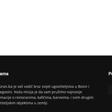
Nama
P
oran.ba je vaš vodič kroz svijet ugostiteljstva u Bosni i
egovini. Naša misija je da vam pružimo najnovije
rmacije o restoranima, kafićima, barovima, i svim drugim
titeljskim objektima u zemlji.