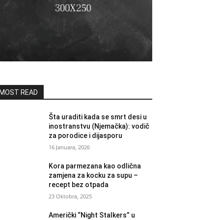
MOST READ
Šta uraditi kada se smrt desi u
inostranstvu (Njemačka): vodič
za porodice i dijasporu
16 Januara, 2026
Kora parmezana kao odlična
zamjena za kocku za supu –
recept bez otpada
23 Oktobra, 2025
Američki “Night Stalkers” u