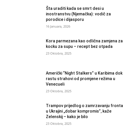
Šta uraditi kada se smrt desi u
inostranstvu (Njemačka): vodič za
porodice i dijasporu
16 Januara, 2026
Kora parmezana kao odlična zamjena za
kocku za supu – recept bez otpada
23 Oktobra, 2025
Američki “Night Stalkers” u Karibima dok
rastu strahovi od promjene režima u
Venecueli
23 Oktobra, 2025
Trampov prijedlog o zamrzavanju fronta
u Ukrajini „dobar kompromis”, kaže
Zelenskij – kako je bilo
23 Oktobra, 2025