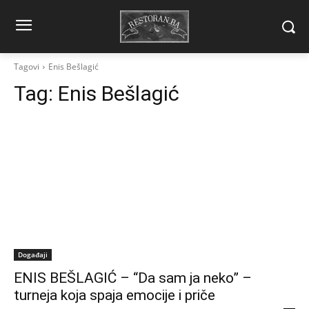
Tagovi
Enis Bešlagić
Tag:
Enis Bešlagić
Događaji
ENIS BEŠLAGIĆ – “Da sam ja neko” –
turneja koja spaja emocije i priče