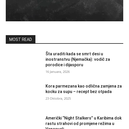
MOST READ
Šta uraditi kada se smrt desi u
inostranstvu (Njemačka): vodič za
porodice i dijasporu
16 Januara, 2026
Kora parmezana kao odlična zamjena za
kocku za supu – recept bez otpada
23 Oktobra, 2025
Američki “Night Stalkers” u Karibima dok
rastu strahovi od promjene režima u