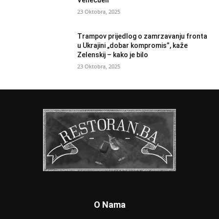
Venecueli
23 Oktobra, 2025
Trampov prijedlog o zamrzavanju fronta
u Ukrajini „dobar kompromis”, kaže
Zelenskij – kako je bilo
23 Oktobra, 2025
O Nama