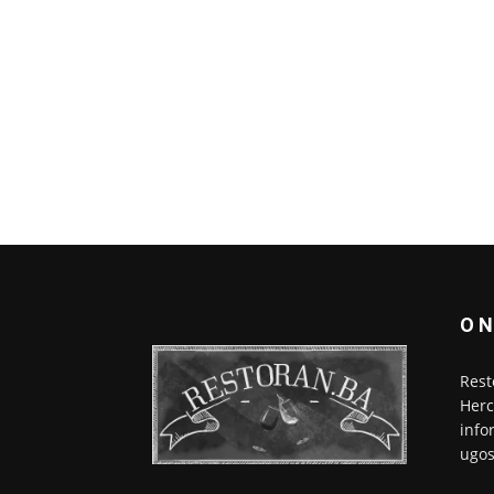
O 
Rest
Herc
info
ugos