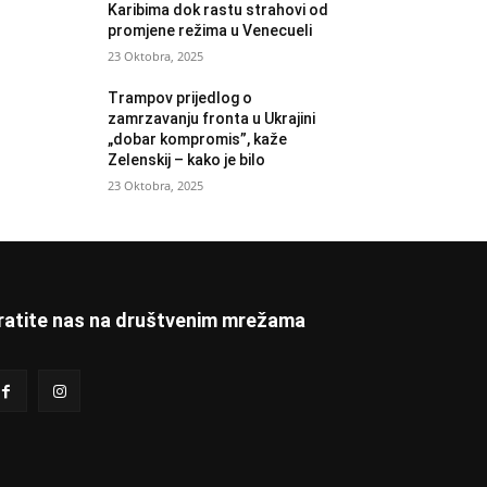
Karibima dok rastu strahovi od
promjene režima u Venecueli
23 Oktobra, 2025
Trampov prijedlog o
zamrzavanju fronta u Ukrajini
„dobar kompromis”, kaže
Zelenskij – kako je bilo
23 Oktobra, 2025
ratite nas na društvenim mrežama