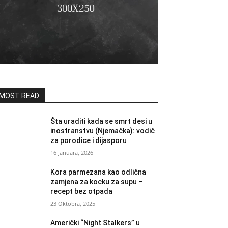
MOST READ
Šta uraditi kada se smrt desi u
inostranstvu (Njemačka): vodič
za porodice i dijasporu
16 Januara, 2026
Kora parmezana kao odlična
zamjena za kocku za supu –
recept bez otpada
23 Oktobra, 2025
Američki “Night Stalkers” u