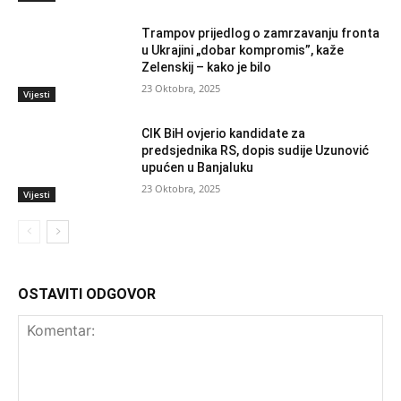
Trampov prijedlog o zamrzavanju fronta
u Ukrajini „dobar kompromis”, kaže
Zelenskij – kako je bilo
23 Oktobra, 2025
Vijesti
CIK BiH ovjerio kandidate za
predsjednika RS, dopis sudije Uzunović
upućen u Banjaluku
23 Oktobra, 2025
Vijesti
OSTAVITI ODGOVOR