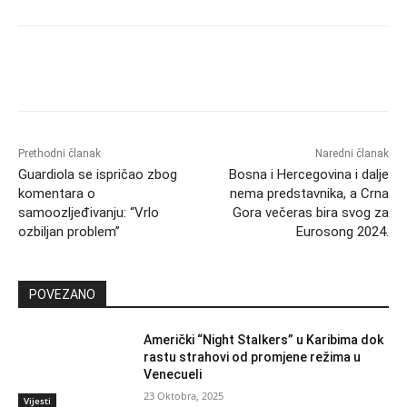
Prethodni članak
Naredni članak
Guardiola se ispričao zbog
Bosna i Hercegovina i dalje
komentara o
nema predstavnika, a Crna
samoozljeđivanju: “Vrlo
Gora večeras bira svog za
ozbiljan problem”
Eurosong 2024.
POVEZANO
Američki “Night Stalkers” u Karibima dok
rastu strahovi od promjene režima u
Venecueli
23 Oktobra, 2025
Vijesti