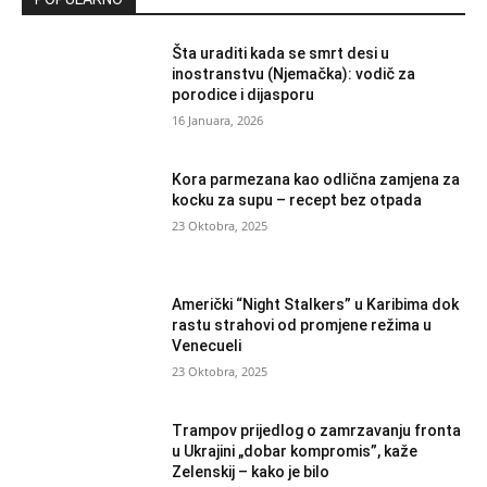
Šta uraditi kada se smrt desi u
inostranstvu (Njemačka): vodič za
porodice i dijasporu
16 Januara, 2026
Kora parmezana kao odlična zamjena za
kocku za supu – recept bez otpada
23 Oktobra, 2025
Američki “Night Stalkers” u Karibima dok
rastu strahovi od promjene režima u
Venecueli
23 Oktobra, 2025
Trampov prijedlog o zamrzavanju fronta
u Ukrajini „dobar kompromis”, kaže
Zelenskij – kako je bilo