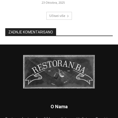
23 Oktobra, 2025
Učitati više
ZADNJE KOMENTARISANO
O Nama