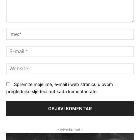
Komentar:
Ime
E-
mai
Web
Spremite moje ime, e-mail i web stranicu u ovom
pregledniku sljedeći put kada komentarirate.
- Advertisment -