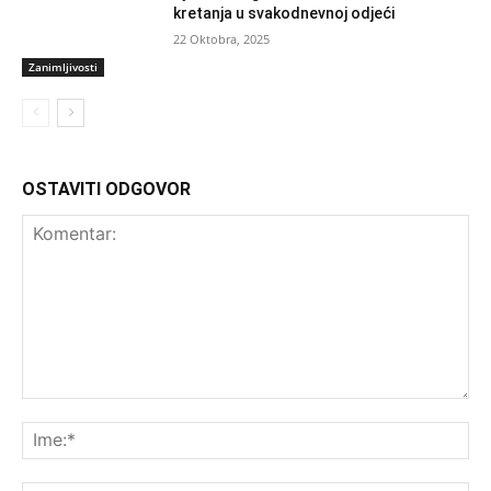
kretanja u svakodnevnoj odjeći
22 Oktobra, 2025
Zanimljivosti
OSTAVITI ODGOVOR
Komentar:
Ime