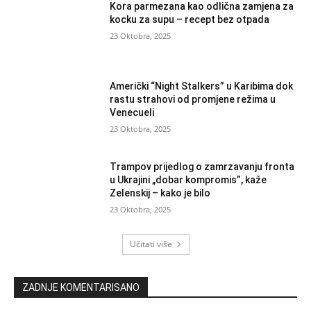
Kora parmezana kao odlična zamjena za
kocku za supu – recept bez otpada
23 Oktobra, 2025
Američki “Night Stalkers” u Karibima dok
rastu strahovi od promjene režima u
Venecueli
23 Oktobra, 2025
Trampov prijedlog o zamrzavanju fronta
u Ukrajini „dobar kompromis”, kaže
Zelenskij – kako je bilo
23 Oktobra, 2025
Učitati više
ZADNJE KOMENTARISANO