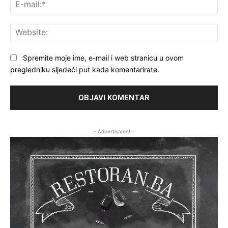
E-
mai
Web
Spremite moje ime, e-mail i web stranicu u ovom
pregledniku sljedeći put kada komentarirate.
- Advertisment -