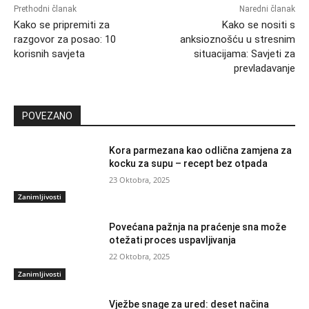
Prethodni članak
Naredni članak
Kako se pripremiti za
Kako se nositi s
razgovor za posao: 10
anksioznošću u stresnim
korisnih savjeta
situacijama: Savjeti za
prevladavanje
POVEZANO
Kora parmezana kao odlična zamjena za
kocku za supu – recept bez otpada
23 Oktobra, 2025
Zanimljivosti
Povećana pažnja na praćenje sna može
otežati proces uspavljivanja
22 Oktobra, 2025
Zanimljivosti
Vježbe snage za ured: deset načina