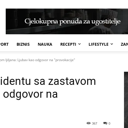
PORT
BIZNIS
NAUKA
RECEPTI
LIFESTYLE
ZAN
om ljiljana: Ljubav kao odgovor na "provokacije"
cidentu sa zastavom
ao odgovor na
367
0