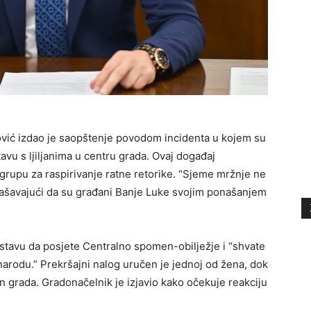
vić izdao je saopštenje povodom incidenta u kojem su
avu s ljiljanima u centru grada. Ovaj događaj
 grupu za raspirivanje ratne retorike. “Sjeme mržnje ne
lašavajući da su građani Banje Luke svojim ponašanjem
zastavu da posjete Centralno spomen-obilježje i “shvate
arodu.” Prekršajni nalog uručen je jednoj od žena, dok
van grada. Gradonačelnik je izjavio kako očekuje reakciju