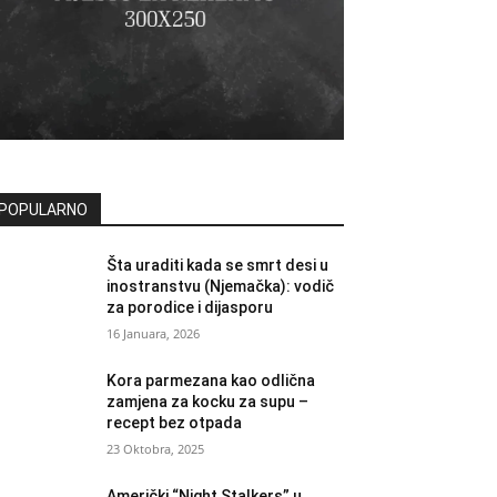
POPULARNO
Šta uraditi kada se smrt desi u
inostranstvu (Njemačka): vodič
za porodice i dijasporu
16 Januara, 2026
Kora parmezana kao odlična
zamjena za kocku za supu –
recept bez otpada
23 Oktobra, 2025
Američki “Night Stalkers” u