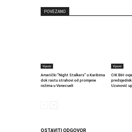
POVEZANO
Vijesti
Vijesti
Američki “Night Stalkers” u Karibima
CIK BiH ovj
dok rastu strahovi od promjene
predsjednik
režima u Venecueli
Uzunović up
OSTAVITI ODGOVOR