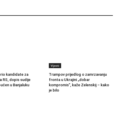
Vijesti
erio kandidate za
Trampov prijedlog o zamrzavanju
a RS, dopis sudije
fronta u Ukrajini „dobar
ućen u Banjaluku
kompromis”, kaže Zelenskij – kako
je bilo