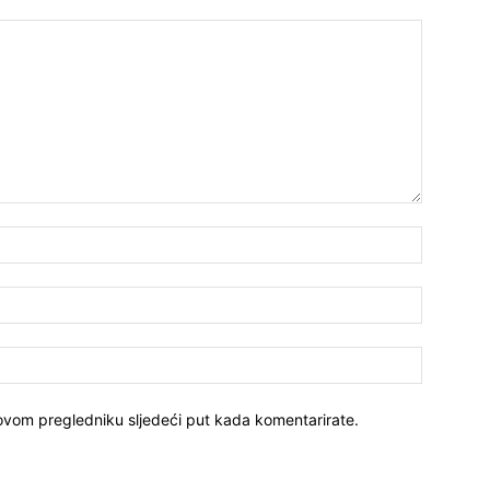
Ime:*
E-
mail:*
Website:
 ovom pregledniku sljedeći put kada komentarirate.