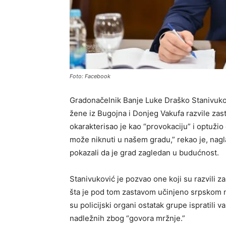
Foto: Facebook
Gradonačelnik Banje Luke Draško Stanivuko
žene iz Bugojna i Donjeg Vakufa razvile zast
okarakterisao je kao “provokaciju” i optužio
može niknuti u našem gradu,” rekao je, nag
pokazali da je grad zagledan u budućnost.
Stanivuković je pozvao one koji su razvili 
šta je pod tom zastavom učinjeno srpskom n
su policijski organi ostatak grupe ispratili 
nadležnih zbog “govora mržnje.”