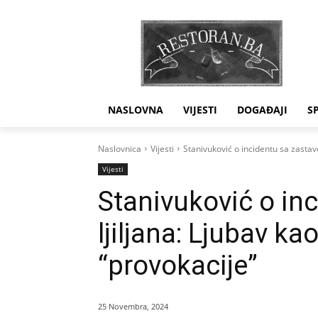
NASLOVNA
VIJESTI
DOGAĐAJI
S
Naslovnica
Vijesti
Stanivuković o incidentu sa zastav
Vijesti
Stanivuković o in
ljiljana: Ljubav k
“provokacije”
25 Novembra, 2024