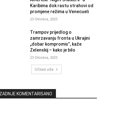
Karibima dok rastu strahovi od
promjene režima u Venecueli
23 Oktobra, 2025
Trampov prijedlog o
zamrzavanju fronta u Ukrajini
„dobar kompromis”, kaže
Zelenskij – kako je bilo
23 Oktobra, 2025
Učitati više
ZADNJE KOMENTARISANO