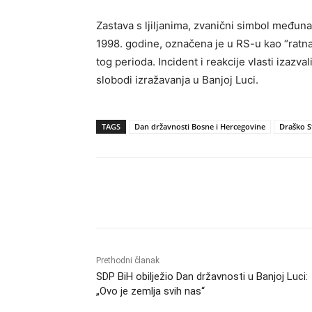
Zastava s ljiljanima, zvanični simbol među
1998. godine, označena je u RS-u kao “ratna 
tog perioda. Incident i reakcije vlasti izazv
slobodi izražavanja u Banjoj Luci.
TAGS
Dan državnosti Bosne i Hercegovine
Draško S
Dijeliti
Prethodni članak
SDP BiH obilježio Dan državnosti u Banjoj Luci:
„Ovo je zemlja svih nas“