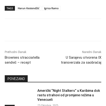
TAGS
Harun Kestendžić
Igrica Ramo
Prethodni članak
Naredni članak
Brownies stracciatella
U Sarajevu otvorena IX
sendvič – recept
transverzala za saobraćaj
POVEZANO
Američki “Night Stalkers” u Karibima dok
rastu strahovi od promjene režima u
Venecueli
23 Oktobra, 2025