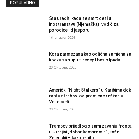
POPULARNO
Šta uraditi kada se smrt desi u
inostranstvu (Njemačka): vodič za
porodice i dijasporu
16 Januara, 2026
Kora parmezana kao odlična zamjena za
kocku za supu – recept bez otpada
23 Oktobra, 2025
Američki “Night Stalkers” u Karibima dok
rastu strahovi od promjene režima u
Venecueli
23 Oktobra, 2025
Trampov prijedlog o zamrzavanju fronta
u Ukrajini „dobar kompromis”, kaže
Zelenskij – kako je bilo