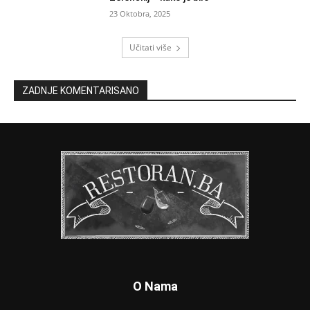
23 Oktobra, 2025
Učitati više
ZADNJE KOMENTARISANO
O Nama