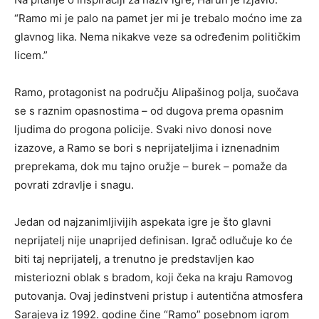
“Ramo mi je palo na pamet jer mi je trebalo moćno ime za
glavnog lika. Nema nikakve veze sa određenim političkim
licem.”
Ramo, protagonist na području Alipašinog polja, suočava
se s raznim opasnostima – od dugova prema opasnim
ljudima do progona policije. Svaki nivo donosi nove
izazove, a Ramo se bori s neprijateljima i iznenadnim
preprekama, dok mu tajno oružje – burek – pomaže da
povrati zdravlje i snagu.
Jedan od najzanimljivijih aspekata igre je što glavni
neprijatelj nije unaprijed definisan. Igrač odlučuje ko će
biti taj neprijatelj, a trenutno je predstavljen kao
misteriozni oblak s bradom, koji čeka na kraju Ramovog
putovanja. Ovaj jedinstveni pristup i autentična atmosfera
Sarajeva iz 1992. godine čine “Ramo” posebnom igrom