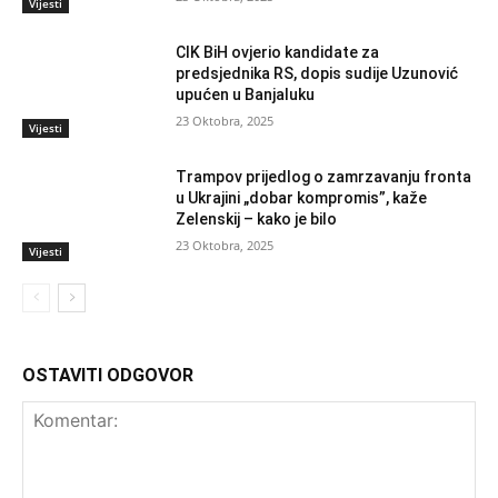
Vijesti
CIK BiH ovjerio kandidate za
predsjednika RS, dopis sudije Uzunović
upućen u Banjaluku
23 Oktobra, 2025
Vijesti
Trampov prijedlog o zamrzavanju fronta
u Ukrajini „dobar kompromis”, kaže
Zelenskij – kako je bilo
23 Oktobra, 2025
Vijesti
OSTAVITI ODGOVOR