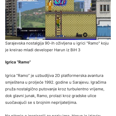
Sarajevska nostalgija 90-ih oživljena u igrici "Ramo" koju
je kreirao mladi developer Harun iz BiH 3
Igrica “Ramo”
Igrica “Ramo” je uzbudljiva 2D platformerska avantura
smještena u proljeće 1992. godine u Sarajevu. Igračima
pruža nostalgično putovanje kroz turbulentno vrijeme,
dok glavni junak, Ramo, prolazi kroz gradske ulice
suočavajući se s brojnim neprijateljima.
Na pitanje o inspiraciji za naziv igre, Harun je izjavio: