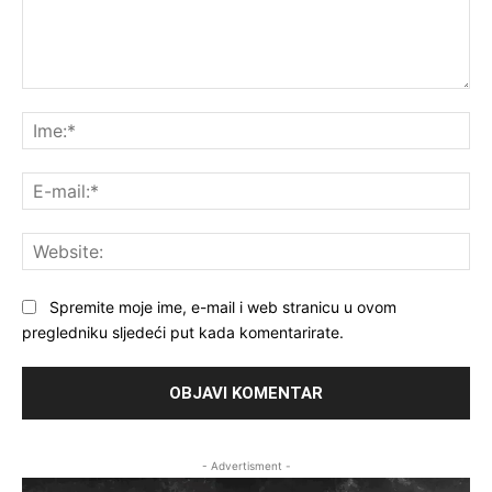
Komentar:
Ime
E-
mai
Web
Spremite moje ime, e-mail i web stranicu u ovom
pregledniku sljedeći put kada komentarirate.
- Advertisment -