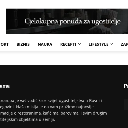
PORT
BIZNIS
NAUKA
RECEPTI
LIFESTYLE
ZAN
Nama
P
oran.ba je vaš vodič kroz svijet ugostiteljstva u Bosni i
egovini. Naša misija je da vam pružimo najnovije
rmacije o restoranima, kafićima, barovima, i svim drugim
titeljskim objektima u zemlji.