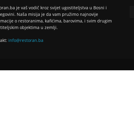
oran.ba je vaš vodič kroz svijet ugostiteljstva u Bosni i
egovini. Naša misija je da vam pružimo najnovije
rmacije o restoranima, kafićima, barovima, i svim drugim
titeljskim objektima u zemlji.
akt:
info@restoran.ba