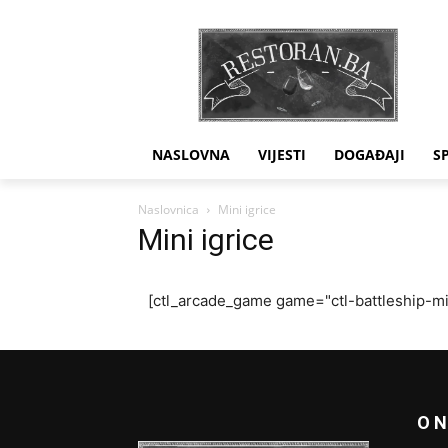
NASLOVNA
VIJESTI
DOGAĐAJI
S
Naslovnica
Mini igrice
Mini igrice
[ctl_arcade_game game="ctl-battleship-
O 