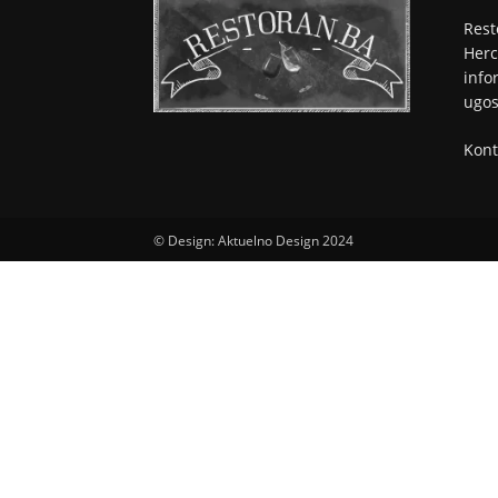
Rest
Herc
info
ugos
Kont
© Design: Aktuelno Design 2024