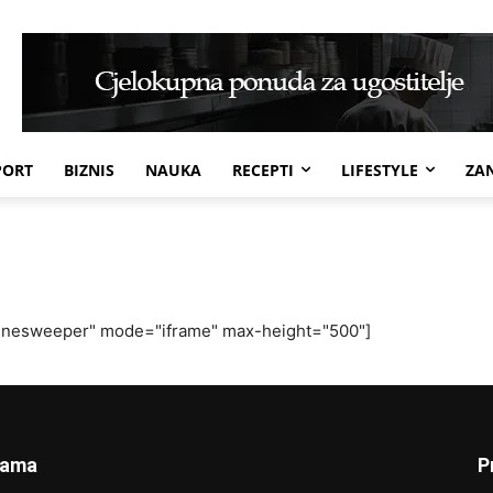
PORT
BIZNIS
NAUKA
RECEPTI
LIFESTYLE
ZAN
minesweeper" mode="iframe" max-height="500"]
Nama
P