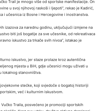
Vučko Trail je mnogo više od sportske manifestacije. On
ine u svoj njihovoj raskoši i ljepoti”, rekao je Kadirić,
a i učesnica iz Bosne i Hercegovine i inostranstva.
ovih izazova za narednu godinu, uključujući izmjene na
ustvo biti još bogatije za sve učesnike, od rekreativaca
avno iskustvo za trkače svih nivoa”, istakao je
lturno iskustvo, jer staze prolaze kroz autentična
eljenog mjesta u BiH, gdje učesnici mogu uživati u
u lokalnog stanovništva.
njovjekovne stećke, koji svjedoče o bogatoj historiji
portskim, već i kulturnim iskustvom.
r Vučko Traila, posvećeno je promociji sportskih