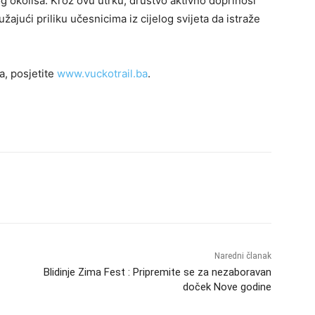
g okoliša. Kroz ovu utrku, društvo aktivno doprinosi
ajući priliku učesnicima iz cijelog svijeta da istraže
a, posjetite
www.vuckotrail.ba
.
Naredni članak
Blidinje Zima Fest : Pripremite se za nezaboravan
doček Nove godine