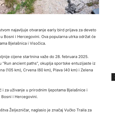
tvom najavljuje otvaranje early bird prijava za deveto
ke u Bosni i Hercegovini. Ova popularna utrka održat će
ama Bjelašnica i Visočica.
jnije cijene startnina važe do 28. februara 2025.
 “Run ancient paths”, okuplja sportske entuzijaste iz
Crna (105 km), Crvena (60 km), Plava (40 km) i Zelena
ć i za uživanje u prirodnim ljepotama Bjelašnice i
 Bosni i Hercegovini.
štva Željezničar, naglasio je značaj Vučko Traila za