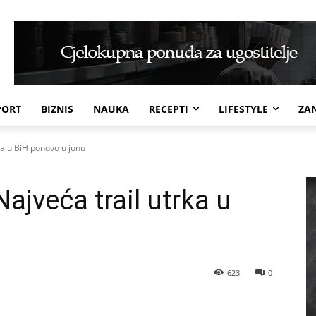
PORT
BIZNIS
NAUKA
RECEPTI
LIFESTYLE
ZAN
ka u BiH ponovo u junu
Najveća trail utrka u
u
623
0