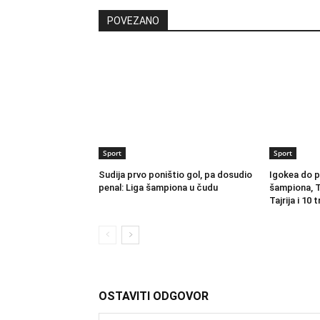
POVEZANO
Sport
Sport
Sudija prvo poništio gol, pa dosudio
Igokea do p
penal: Liga šampiona u čudu
šampiona, T
Tajrija i 10 
OSTAVITI ODGOVOR