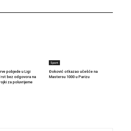
Sport
rve pobjede u Ligi
Đoković otkazao učešće na
rst bez odgovora na
Mastersu 1000 u Parizu
trojki za poluvrijeme