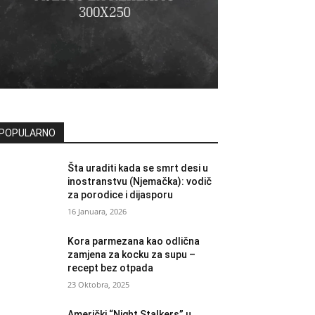
POPULARNO
Šta uraditi kada se smrt desi u
inostranstvu (Njemačka): vodič
za porodice i dijasporu
16 Januara, 2026
Kora parmezana kao odlična
zamjena za kocku za supu –
recept bez otpada
23 Oktobra, 2025
Američki “Night Stalkers” u