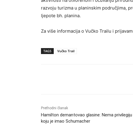
aktivnosti na otvorenom i očuvanju prirodno
razvoju turizma u planinskim područjima, pruž
ljepote bh. planina.
Za više informacija o Vučko Trailu i prijavam
TAGS
Vučko Trail
Dijeliti
Prethodni članak
Hamilton demantovao glasine: Nema privilegiju
koju je imao Schumacher