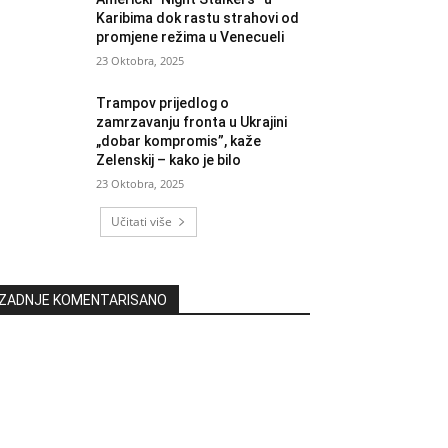
Karibima dok rastu strahovi od
promjene režima u Venecueli
23 Oktobra, 2025
Trampov prijedlog o
zamrzavanju fronta u Ukrajini
„dobar kompromis”, kaže
Zelenskij – kako je bilo
23 Oktobra, 2025
Učitati više
ZADNJE KOMENTARISANO