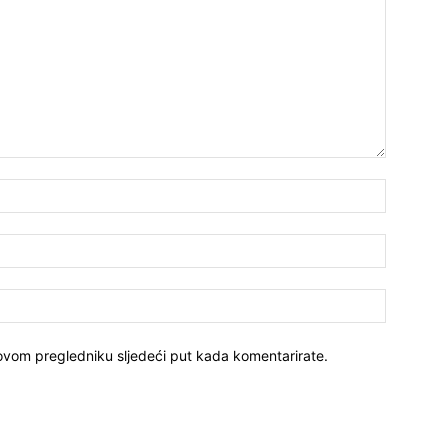
Ime:*
E-
mail:*
Website:
 ovom pregledniku sljedeći put kada komentarirate.