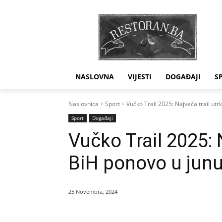
NASLOVNA
VIJESTI
DOGAĐAJI
S
Naslovnica
Sport
Vučko Trail 2025: Najveća trail utr
Sport
Događaji
Vučko Trail 2025: 
BiH ponovo u jun
25 Novembra, 2024
Dijeliti