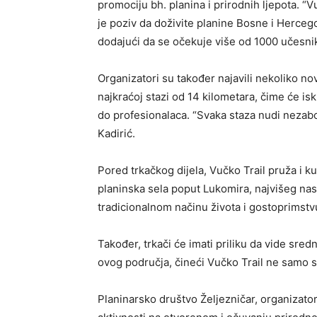
promociju bh. planina i prirodnih ljepota. “
je poziv da doživite planine Bosne i Hercegov
dodajući da se očekuje više od 1000 učesnik
Organizatori su također najavili nekoliko n
najkraćoj stazi od 14 kilometara, čime će isk
do profesionalaca. “Svaka staza nudi nezabor
Kadirić.
Pored trkačkog dijela, Vučko Trail pruža i ku
planinska sela poput Lukomira, najvišeg nas
tradicionalnom načinu života i gostoprimstv
Također, trkači će imati priliku da vide sred
ovog područja, čineći Vučko Trail ne samo s
Planinarsko društvo Željezničar, organizato