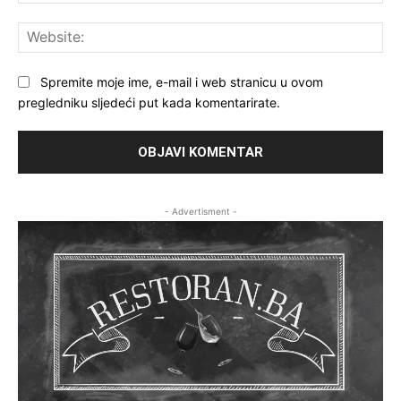
mai
Web
Spremite moje ime, e-mail i web stranicu u ovom
pregledniku sljedeći put kada komentarirate.
- Advertisment -