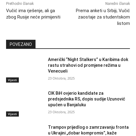
Prethodni članak
Naredni članak
Vučić ima rješenje, ali ga
Prema anketi u Srbiji, Vučić
zbog Rusije neće primijeniti
zaostaje za studentskom
listom
POVEZANO
Američki “Night Stalkers” u Karibima dok
rastu strahovi od promjene režima u
Venecueli
23 Oktobra, 2025
Vijesti
CIK BiH ovjerio kandidate za
predsjednika RS, dopis sudije Uzunović
upućen u Banjaluku
23 Oktobra, 2025
Vijesti
Trampov prijedlog o zamrzavanju fronta
u Ukrajini „dobar kompromis”, kaže