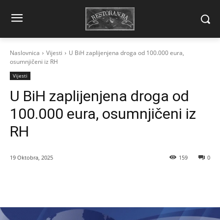
Naslovnica
Vijesti
U BiH zaplijenjena droga od 100.000 eura,
osumnjičeni iz RH
Vijesti
U BiH zaplijenjena droga od
100.000 eura, osumnjičeni iz
RH
19 Oktobra, 2025
159
0