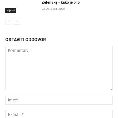
Zelenskij – kako je bilo
23 Oktobra, 2025
Vijesti
OSTAVITI ODGOVOR
Komentar:
Ime
E-