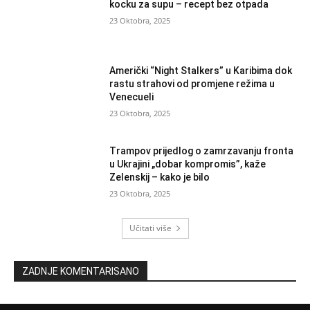
kocku za supu – recept bez otpada
23 Oktobra, 2025
Američki “Night Stalkers” u Karibima dok
rastu strahovi od promjene režima u
Venecueli
23 Oktobra, 2025
Trampov prijedlog o zamrzavanju fronta
u Ukrajini „dobar kompromis”, kaže
Zelenskij – kako je bilo
23 Oktobra, 2025
Učitati više
ZADNJE KOMENTARISANO