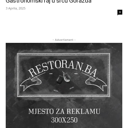
Gastronomski raj u srcu Goražda
3 Aprila, 2025
0
- Advertisment -