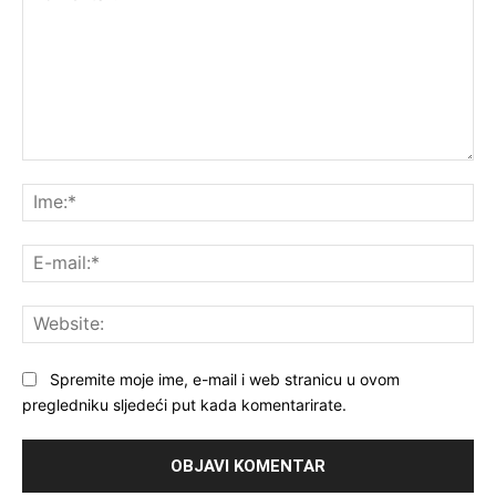
Komentar:
Ime
E-
mai
Web
Spremite moje ime, e-mail i web stranicu u ovom
pregledniku sljedeći put kada komentarirate.