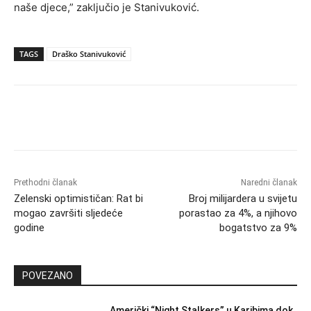
naše djece,” zaključio je Stanivuković.
TAGS
Draško Stanivuković
Prethodni članak
Naredni članak
Zelenski optimističan: Rat bi
Broj milijardera u svijetu
mogao završiti sljedeće
porastao za 4%, a njihovo
godine
bogatstvo za 9%
POVEZANO
Američki “Night Stalkers” u Karibima dok