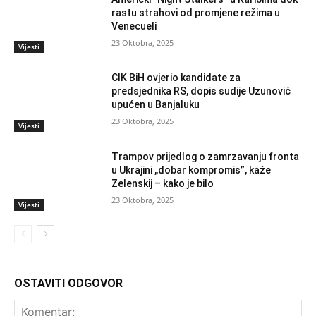
rastu strahovi od promjene režima u
Venecueli
23 Oktobra, 2025
Vijesti
CIK BiH ovjerio kandidate za
predsjednika RS, dopis sudije Uzunović
upućen u Banjaluku
23 Oktobra, 2025
Vijesti
Trampov prijedlog o zamrzavanju fronta
u Ukrajini „dobar kompromis”, kaže
Zelenskij – kako je bilo
23 Oktobra, 2025
Vijesti
OSTAVITI ODGOVOR