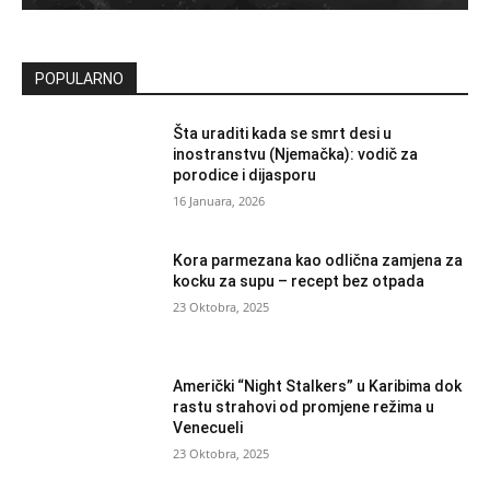
POPULARNO
Šta uraditi kada se smrt desi u
inostranstvu (Njemačka): vodič za
porodice i dijasporu
16 Januara, 2026
Kora parmezana kao odlična zamjena za
kocku za supu – recept bez otpada
23 Oktobra, 2025
Američki “Night Stalkers” u Karibima dok
rastu strahovi od promjene režima u
Venecueli
23 Oktobra, 2025