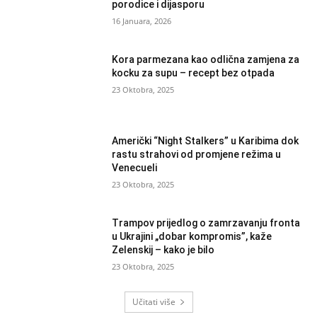
porodice i dijasporu
16 Januara, 2026
Kora parmezana kao odlična zamjena za
kocku za supu – recept bez otpada
23 Oktobra, 2025
Američki “Night Stalkers” u Karibima dok
rastu strahovi od promjene režima u
Venecueli
23 Oktobra, 2025
Trampov prijedlog o zamrzavanju fronta
u Ukrajini „dobar kompromis”, kaže
Zelenskij – kako je bilo
23 Oktobra, 2025
Učitati više