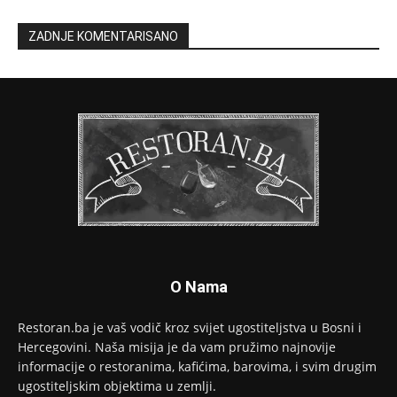
ZADNJE KOMENTARISANO
O Nama
Restoran.ba je vaš vodič kroz svijet ugostiteljstva u Bosni i
Hercegovini. Naša misija je da vam pružimo najnovije
informacije o restoranima, kafićima, barovima, i svim drugim
ugostiteljskim objektima u zemlji.