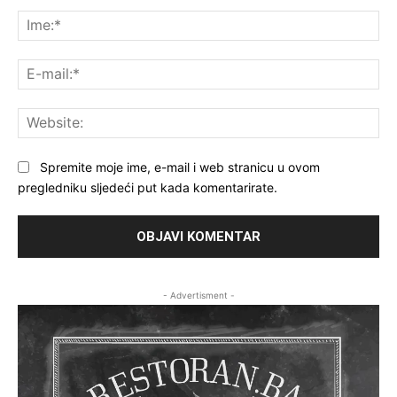
Komentar:
Ime
E-
mai
Web
Spremite moje ime, e-mail i web stranicu u ovom
pregledniku sljedeći put kada komentarirate.
- Advertisment -