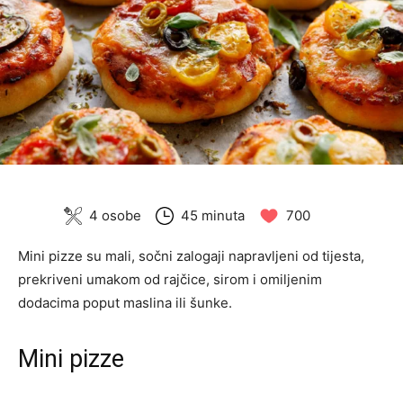
4 osobe
45 minuta
700
Mini pizze su mali, sočni zalogaji napravljeni od tijesta,
prekriveni umakom od rajčice, sirom i omiljenim
dodacima poput maslina ili šunke.
Mini pizze