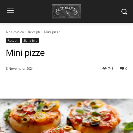
Naslovnica
Recepti
Mini pizze
Recepti
Slana jela
Mini pizze
8 Novembra, 2024
748
0