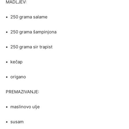
MADLJEV:
•
250 grama salame
•
250 grama šampinjona
•
250 grama sir trapist
•
kečap
•
origano
PREMAZIVANJE:
•
maslinovo ulje
•
susam