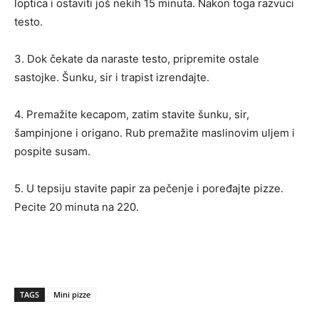
loptica i ostaviti još nekih 15 minuta. Nakon toga razvuci
testo.
3. Dok čekate da naraste testo, pripremite ostale
sastojke. Šunku, sir i trapist izrendajte.
4. Premažite kecapom, zatim stavite šunku, sir,
šampinjone i origano. Rub premažite maslinovim uljem i
pospite susam.
5. U tepsiju stavite papir za pečenje i poređajte pizze.
Pecite 20 minuta na 220.
TAGS
Mini pizze