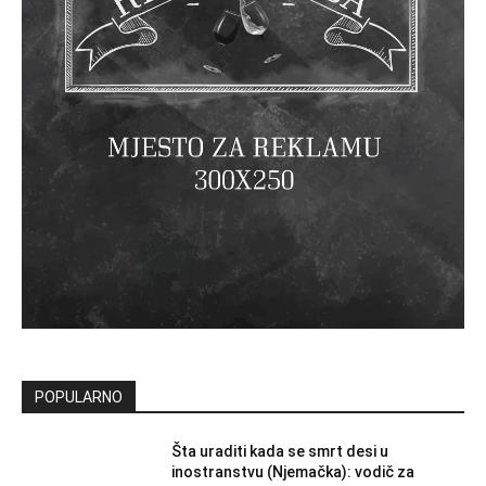
POPULARNO
Šta uraditi kada se smrt desi u
inostranstvu (Njemačka): vodič za