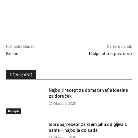
Prethodni članak
Naredni članak
Kiflice
Riblja juha s povrćem
POVEZANO
Najbolji recept za domaće vafle idealne
za doručak
22 Oktobra, 2025
Recepti
Isprobaj recept za krem juhu od gljiva s
nama – najbolja do sada
21 Oktobra, 2025