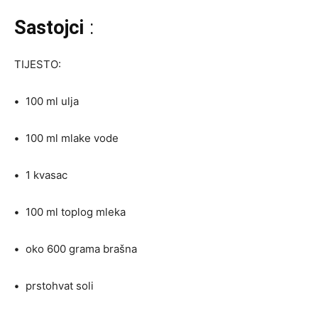
Sastojci
:
TIJESTO:
•
100 ml ulja
•
100 ml mlake vode
•
1 kvasac
•
100 ml toplog mleka
•
oko 600 grama brašna
•
prstohvat soli