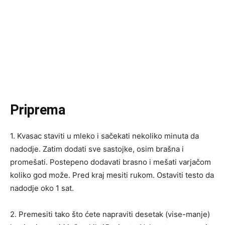
Priprema
1. Kvasac staviti u mleko i sačekati nekoliko minuta da
nadodje. Zatim dodati sve sastojke, osim brašna i
promešati. Postepeno dodavati brasno i mešati varjačom
koliko god može. Pred kraj mesiti rukom. Ostaviti testo da
nadodje oko 1 sat.
2. Premesiti tako što ćete napraviti desetak (vise-manje)