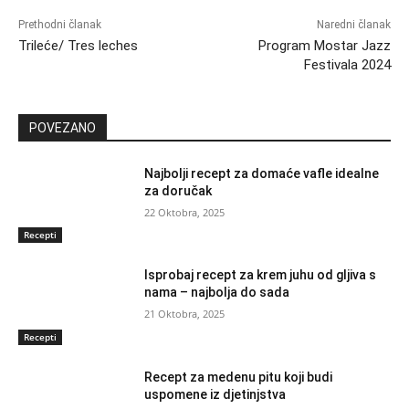
Prethodni članak
Naredni članak
Trileće/ Tres leches
Program Mostar Jazz
Festivala 2024
POVEZANO
Najbolji recept za domaće vafle idealne
za doručak
22 Oktobra, 2025
Recepti
Isprobaj recept za krem juhu od gljiva s
nama – najbolja do sada
21 Oktobra, 2025
Recepti
Recept za medenu pitu koji budi
uspomene iz djetinjstva