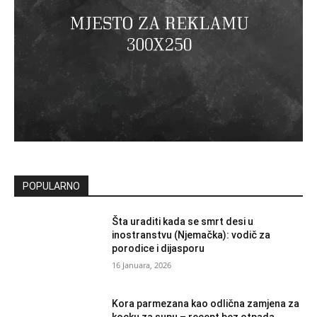
POPULARNO
Šta uraditi kada se smrt desi u
inostranstvu (Njemačka): vodič za
porodice i dijasporu
16 Januara, 2026
Kora parmezana kao odlična zamjena za
kocku za supu – recept bez otpada