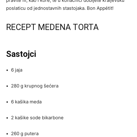
pravite fil, kao i kore, te u konačniči dobijete kraljevsku
poslaticu od jednostavnih stastojaka. Bon Appétit!
RECEPT MEDENA TORTA
Sastojci
•
6 jaja
•
280 g krupnog šećera
•
6 kašika meda
•
2 kašike sode bikarbone
•
260 g putera