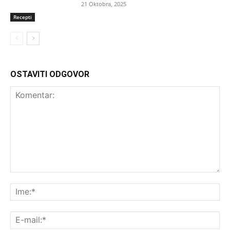
21 Oktobra, 2025
Recepti
OSTAVITI ODGOVOR
Komentar:
Ime
E-
mai