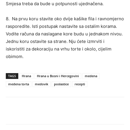
Smjesa treba da bude u potpunosti ujednačena.
8. Na prvu koru stavite oko dvije kašike fila i ravnomjerno
rasporedite. Isti postupak nastavite sa ostalim korama.
Vodite računa da naslagane kore budu u jednakom nivou.
Jednu koru ostavite sa strane. Nju ćete izmrviti i
iskoristiti za dekoraciju na vrhu torte i okolo, cijelim
obimom.
TAGS
Hrana
Hrana u Bosni i Hercegovini
medena
medena torta
medovik
poslastice
recepti