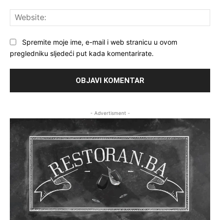
Web
Spremite moje ime, e-mail i web stranicu u ovom
pregledniku sljedeći put kada komentarirate.
- Advertisment -