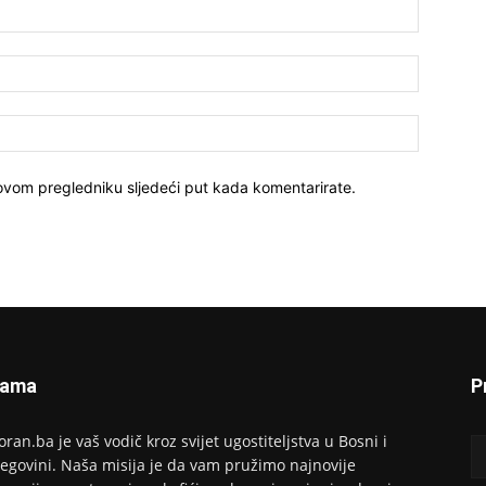
Ime:*
E-
mail:*
Website:
 ovom pregledniku sljedeći put kada komentarirate.
Nama
P
oran.ba je vaš vodič kroz svijet ugostiteljstva u Bosni i
egovini. Naša misija je da vam pružimo najnovije