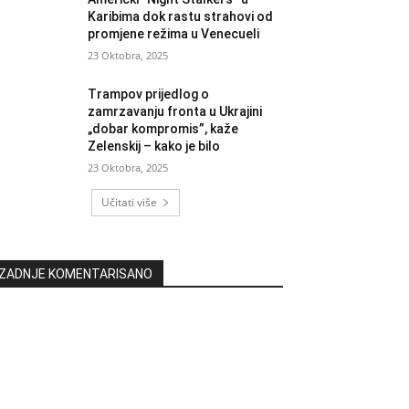
Karibima dok rastu strahovi od
promjene režima u Venecueli
23 Oktobra, 2025
Trampov prijedlog o
zamrzavanju fronta u Ukrajini
„dobar kompromis”, kaže
Zelenskij – kako je bilo
23 Oktobra, 2025
Učitati više
ZADNJE KOMENTARISANO