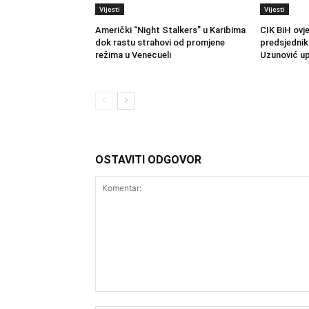
Vijesti
Vijesti
Američki “Night Stalkers” u Karibima
CIK BiH ovj
dok rastu strahovi od promjene
predsjednik
režima u Venecueli
Uzunović up
OSTAVITI ODGOVOR
Komentar: