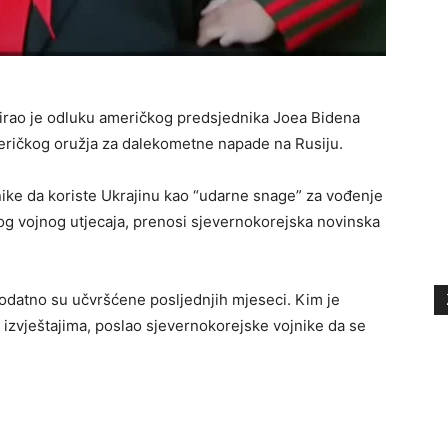
irao je odluku američkog predsjednika Joea Bidena
eričkog oružja za dalekometne napade na Rusiju.
ike da koriste Ukrajinu kao “udarne snage” za vođenje
og vojnog utjecaja, prenosi sjevernokorejska novinska
datno su učvršćene posljednjih mjeseci. Kim je
 izvještajima, poslao sjevernokorejske vojnike da se