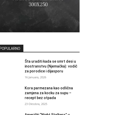
POPULARNO
Šta uraditi kada se smrt desi u
inostranstvu (Njemačka): vodič
za porodice i dijasporu
16 Januara, 2026
Kora parmezana kao odlična
zamjena za kocku za supu –
recept bez otpada
23 Oktobra, 2025
Američki “Night Stalkers” u