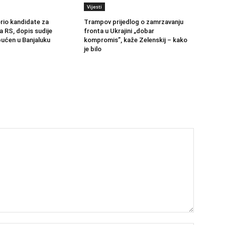
Vijesti
erio kandidate za
Trampov prijedlog o zamrzavanju
a RS, dopis sudije
fronta u Ukrajini „dobar
ućen u Banjaluku
kompromis”, kaže Zelenskij – kako
je bilo