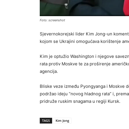
Foto: screenshot
Sjevernokorejski lider Kim Jong-un koment
kojom se Ukrajini omogućava korištenje am
Kim je optužio Washington i njegove savezn
rata protiv Moskve te za proširenje američk
agencija.
Bliske veze između Pyongyanga i Moskve do
podržao ideju “novog hladnog rata” i, prema
pridruže ruskim snagama u regiji Kursk.
TAGS
Kim Jong