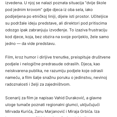
izvedena. U njoj se nalazi poznata situacija “dvije škole
pod jednim krovom” gdje djeca iz oba sela, iako
podijeljena po etničkoj liniji, dijele isti prostor. Učiteljice
su podržale ideju predstave, ali direktori pod pritiscima
odozgo ipak zabranjuju izvođenje. To izaziva frustraciju
kod djece, koja, bez obzira na svoje porijeklo, žele samo
jedno — da vide predstavu.
Film, kroz humor i dirljive trenutke, preispituje društvene
podjele i nelogične predrasude odraslih. Djeca, kao
neiskvarena publika, ne razumiju podjele koje odrasli
nameću, a film šalje snažnu poruku o jedinstvu, nevinoj
radoznalosti i želji za zajedništvom.
Scenarij za film je napisao Vahid Duraković, a glavne
uloge tumače poznati regionalni glumci, uključujući
Mirvada Kurića, Zanu Marjanović i Miraja Grbića. Iza