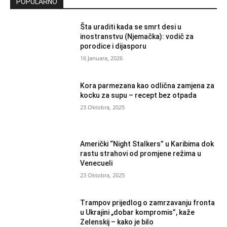
POPULARNO
Šta uraditi kada se smrt desi u
inostranstvu (Njemačka): vodič za
porodice i dijasporu
16 Januara, 2026
Kora parmezana kao odlična zamjena za
kocku za supu – recept bez otpada
23 Oktobra, 2025
Američki “Night Stalkers” u Karibima dok
rastu strahovi od promjene režima u
Venecueli
23 Oktobra, 2025
Trampov prijedlog o zamrzavanju fronta
u Ukrajini „dobar kompromis”, kaže
Zelenskij – kako je bilo