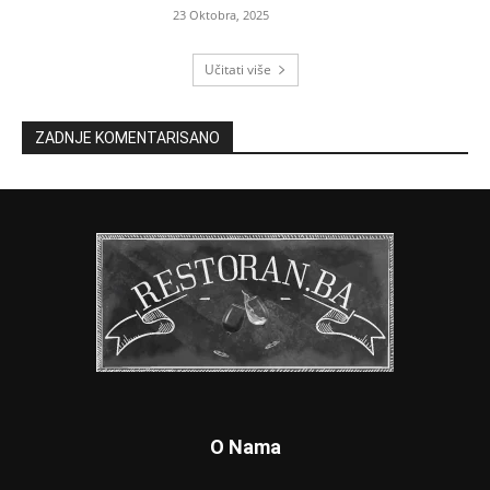
23 Oktobra, 2025
Učitati više
ZADNJE KOMENTARISANO
O Nama