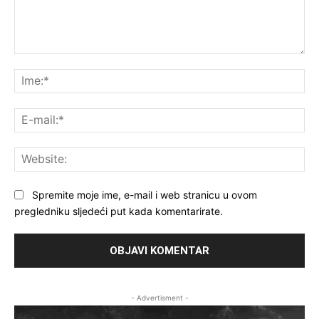
Komentar:
Ime
E-
mai
Web
Spremite moje ime, e-mail i web stranicu u ovom
pregledniku sljedeći put kada komentarirate.
- Advertisment -