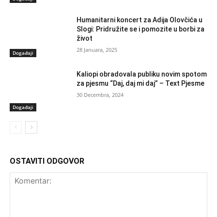
Humanitarni koncert za Adija Olovčića u
Slogi: Pridružite se i pomozite u borbi za
život
28 Januara, 2025
Događaji
Kaliopi obradovala publiku novim spotom
za pjesmu “Daj, daj mi daj” – Text Pjesme
30 Decembra, 2024
Događaji
OSTAVITI ODGOVOR