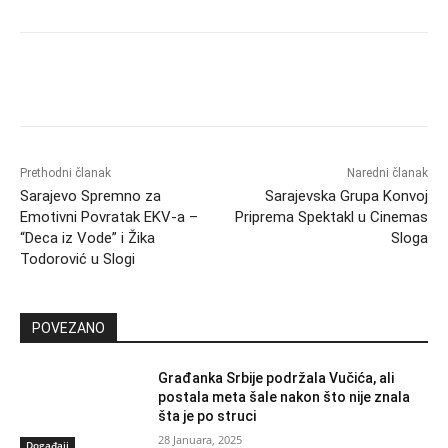
Prethodni članak
Naredni članak
Sarajevo Spremno za
Sarajevska Grupa Konvoj
Emotivni Povratak EKV-a –
Priprema Spektakl u Cinemas
“Deca iz Vode” i Žika
Sloga
Todorović u Slogi
POVEZANO
Građanka Srbije podržala Vučića, ali
postala meta šale nakon što nije znala
šta je po struci
28 Januara, 2025
Događaji