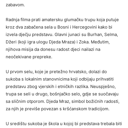
zabavom.
Radnja filma prati amatersku glumačku trupu koja putuje
kroz dva zabačena sela u Bosni i Hercegovini kako bi
izvela dječju predstavu. Glavni junaci su Burhan, Selma,
Džeri (koji igra ulogu Djeda Mraza) i Zoka. Međutim,
njihova misija da donesu radost djeci nailazi na
neočekivane prepreke.
U prvom selu, koje je pretežno hrvatsko, dolazi do
sukoba s lokalnim stanovnicima koji odbijaju prihvatiti
predstavu zbog vjerskih i etničkih razlika. Neuspješno,
trupa se seli u drugo, bošnjačko selo, gdje se suočavaju
sa sličnim otporom. Djeda Mraz, simbol božićnih radosti,
za njih je previše povezan s kršćanskom tradicijom.
U središtu sukoba je škola u kojoj bi predstava trebala biti