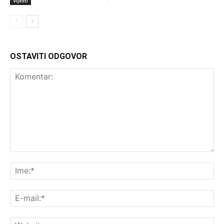
Vijesti
OSTAVITI ODGOVOR
Komentar:
Ime
E-
mai
Web