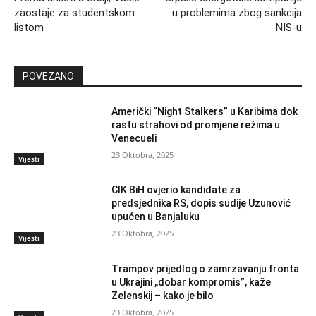
zaostaje za studentskom
u problemima zbog sankcija
listom
NIS-u
POVEZANO
Američki “Night Stalkers” u Karibima dok
rastu strahovi od promjene režima u
Venecueli
23 Oktobra, 2025
Vijesti
CIK BiH ovjerio kandidate za
predsjednika RS, dopis sudije Uzunović
upućen u Banjaluku
23 Oktobra, 2025
Vijesti
Trampov prijedlog o zamrzavanju fronta
u Ukrajini „dobar kompromis”, kaže
Zelenskij – kako je bilo
23 Oktobra, 2025