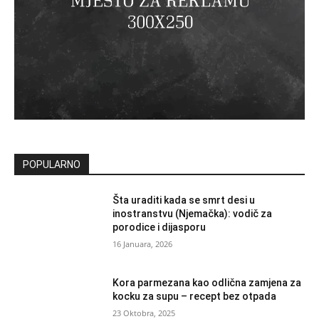
POPULARNO
Šta uraditi kada se smrt desi u
inostranstvu (Njemačka): vodič za
porodice i dijasporu
16 Januara, 2026
Kora parmezana kao odlična zamjena za
kocku za supu – recept bez otpada
23 Oktobra, 2025