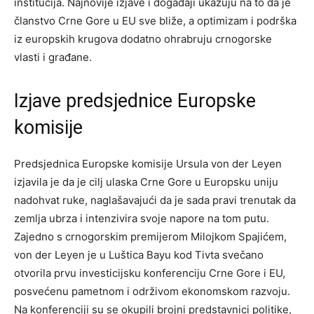
institucija. Najnovije izjave i događaji ukazuju na to da je
članstvo Crne Gore u EU sve bliže, a optimizam i podrška
iz europskih krugova dodatno ohrabruju crnogorske
vlasti i građane.
Izjave predsjednice Europske
komisije
Predsjednica Europske komisije Ursula von der Leyen
izjavila je da je cilj ulaska Crne Gore u Europsku uniju
nadohvat ruke, naglašavajući da je sada pravi trenutak da
zemlja ubrza i intenzivira svoje napore na tom putu.
Zajedno s crnogorskim premijerom Milojkom Spajićem,
von der Leyen je u Luštica Bayu kod Tivta svečano
otvorila prvu investicijsku konferenciju Crne Gore i EU,
posvećenu pametnom i održivom ekonomskom razvoju.
Na konferenciji su se okupili brojni predstavnici politike,