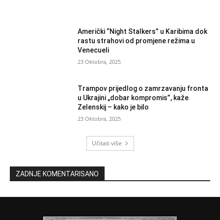
Američki “Night Stalkers” u Karibima dok
rastu strahovi od promjene režima u
Venecueli
23 Oktobra, 2025
Trampov prijedlog o zamrzavanju fronta
u Ukrajini „dobar kompromis”, kaže
Zelenskij – kako je bilo
23 Oktobra, 2025
Učitati više
ZADNJE KOMENTARISANO