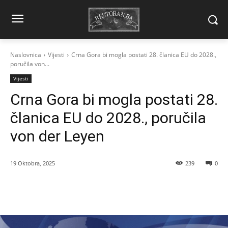
Naslovnica
Vijesti
Crna Gora bi mogla postati 28. članica EU do 2028.,
poručila von...
Vijesti
Crna Gora bi mogla postati 28.
članica EU do 2028., poručila
von der Leyen
19 Oktobra, 2025
239
0