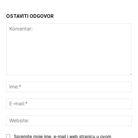
OSTAVITI ODGOVOR
Komentar:
Ime
E-
mai
Web
Spremite moje ime, e-mail i web stranicu u ovom