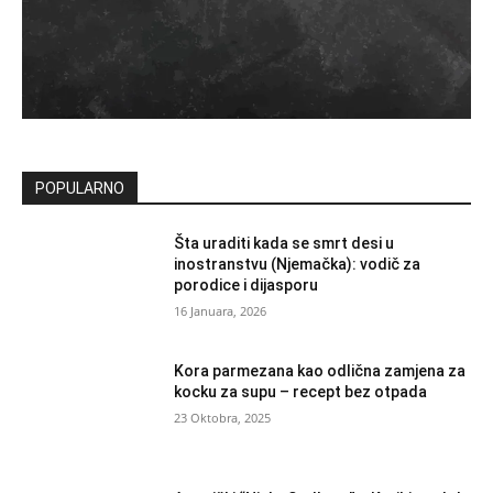
POPULARNO
Šta uraditi kada se smrt desi u
inostranstvu (Njemačka): vodič za
porodice i dijasporu
16 Januara, 2026
Kora parmezana kao odlična zamjena za
kocku za supu – recept bez otpada
23 Oktobra, 2025