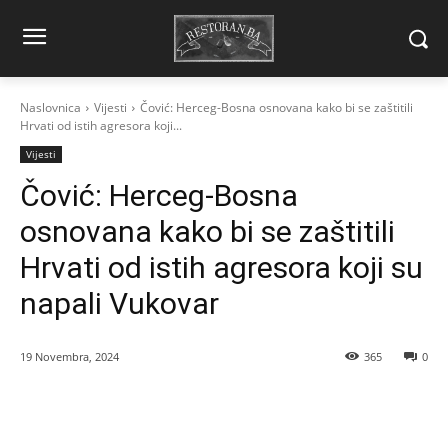
Naslovnica
Vijesti
Čović: Herceg-Bosna osnovana kako bi se zaštitili
Hrvati od istih agresora koji...
Vijesti
Čović: Herceg-Bosna
osnovana kako bi se zaštitili
Hrvati od istih agresora koji su
napali Vukovar
19 Novembra, 2024
365
0