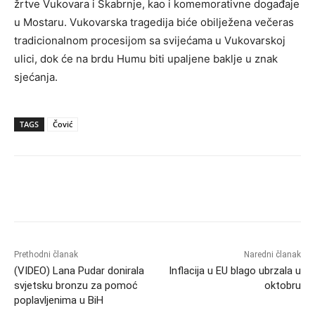
žrtve Vukovara i Škabrnje, kao i komemorativne događaje
u Mostaru. Vukovarska tragedija biće obilježena večeras
tradicionalnom procesijom sa svijećama u Vukovarskoj
ulici, dok će na brdu Humu biti upaljene baklje u znak
sjećanja.
TAGS
Čović
Prethodni članak
Naredni članak
(VIDEO) Lana Pudar donirala
Inflacija u EU blago ubrzala u
svjetsku bronzu za pomoć
oktobru
poplavljenima u BiH