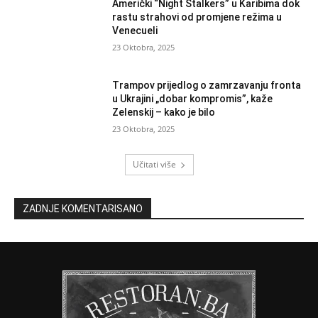
Američki “Night Stalkers” u Karibima dok
rastu strahovi od promjene režima u
Venecueli
23 Oktobra, 2025
Trampov prijedlog o zamrzavanju fronta
u Ukrajini „dobar kompromis”, kaže
Zelenskij – kako je bilo
23 Oktobra, 2025
Učitati više
ZADNJE KOMENTARISANO