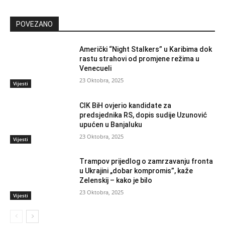
POVEZANO
Američki “Night Stalkers” u Karibima dok
rastu strahovi od promjene režima u
Venecueli
23 Oktobra, 2025
Vijesti
CIK BiH ovjerio kandidate za
predsjednika RS, dopis sudije Uzunović
upućen u Banjaluku
23 Oktobra, 2025
Vijesti
Trampov prijedlog o zamrzavanju fronta
u Ukrajini „dobar kompromis”, kaže
Zelenskij – kako je bilo
23 Oktobra, 2025
Vijesti