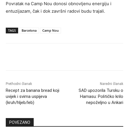
Povratak na Camp Nou donosi obnovljenu energiju i
entuzijazam, čak i dok završni radovi budu trajali.
TAGS
Barcelona
Camp Nou
Prethodni članak
Naredni članak
Recept za banana bread koji
SAD upozorila Tursku o
uvijek i svima uspijeva
Hamasu: Političko krilo
(kruh/hljeb/leb)
nepoželjno u Ankari
POVEZANO