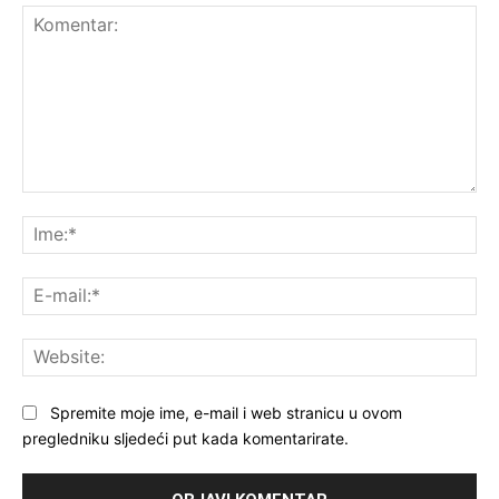
Komentar:
Ime
E-
mai
Web
Spremite moje ime, e-mail i web stranicu u ovom
pregledniku sljedeći put kada komentarirate.