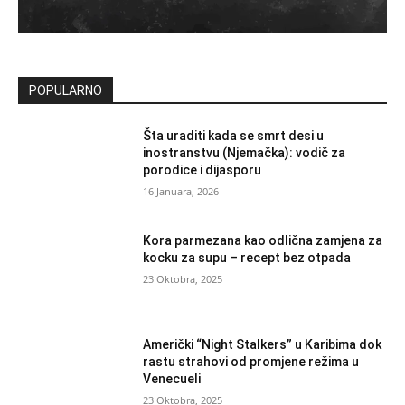
POPULARNO
Šta uraditi kada se smrt desi u
inostranstvu (Njemačka): vodič za
porodice i dijasporu
16 Januara, 2026
Kora parmezana kao odlična zamjena za
kocku za supu – recept bez otpada
23 Oktobra, 2025
Američki “Night Stalkers” u Karibima dok
rastu strahovi od promjene režima u
Venecueli
23 Oktobra, 2025